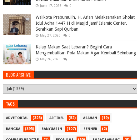
June 17, 2026
0
Walikota Prabumulih, H. Arlan Melaksanakan Sholat
Idul Adha 1447 H di Masjid Jami’ Islamic Center,
Serahkan Sapi Qurban
May 27, 2026
0
Kalap Makan Saat Lebaran? Begini Cara
Mengembalikan Pola Makan Agar Kembali Seimbang
May 26, 2026
0
BLOG ARCHIVE
TAGS
(325)
(52)
(19)
ADVETORIAL
ARTIKEL
ASAHAN
(395)
(107)
(2)
BANGKA
BANYUASIN
BENNER
(1)
(60)
(9)
COMPANY PROFILE
EKONOMI
EMPAT LAWANG