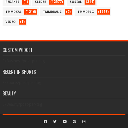
(1)
(12577)
(314)
REDAKSI
SLIDER
SOSIAL
(1216)
(2)
(1653)
TMMDKAL
TMMDKAL Z
TMMDPLG
(1)
VIDEO
CUSTOM WIDGET
3/Business/post-per-tag
RECENT IN SPORTS
3/Sports/post-per-tag
BEAUTY
3/Beauty/post-per-tag