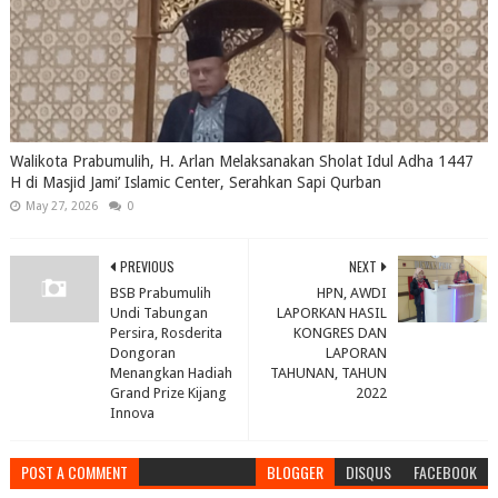
Walikota Prabumulih, H. Arlan Melaksanakan Sholat Idul Adha 1447
H di Masjid Jami’ Islamic Center, Serahkan Sapi Qurban
May 27, 2026
0
PREVIOUS
NEXT
BSB Prabumulih
HPN, AWDI
Undi Tabungan
LAPORKAN HASIL
Persira, Rosderita
KONGRES DAN
Dongoran
LAPORAN
Menangkan Hadiah
TAHUNAN, TAHUN
Grand Prize Kijang
2022
Innova
POST A COMMENT
BLOGGER
DISQUS
FACEBOOK