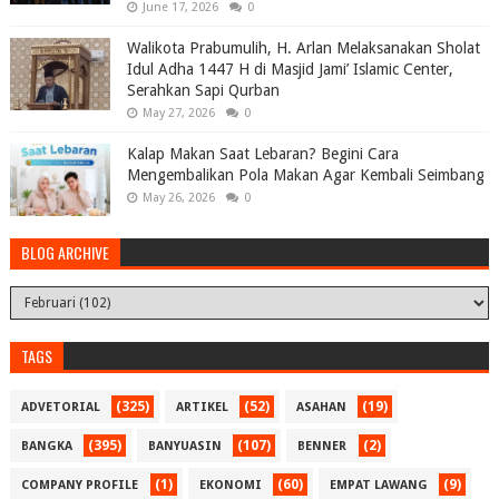
June 17, 2026
0
Walikota Prabumulih, H. Arlan Melaksanakan Sholat
Idul Adha 1447 H di Masjid Jami’ Islamic Center,
Serahkan Sapi Qurban
May 27, 2026
0
Kalap Makan Saat Lebaran? Begini Cara
Mengembalikan Pola Makan Agar Kembali Seimbang
May 26, 2026
0
BLOG ARCHIVE
TAGS
(325)
(52)
(19)
ADVETORIAL
ARTIKEL
ASAHAN
(395)
(107)
(2)
BANGKA
BANYUASIN
BENNER
(1)
(60)
(9)
COMPANY PROFILE
EKONOMI
EMPAT LAWANG