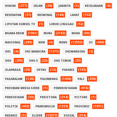
(377)
(34)
(1)
(6)
HUKUM
IKLAN
JAKARTA
KECELAKAAN
(57)
(148)
(152)
KESEHATAN
KRIMINAL
LAHAT
(1)
(52)
LIPUTAN SUMSEL TV
LUBUK LINGGAU
(1061)
(2183)
(50)
MUARA ENIM
MUBA
MURA
(295)
(4)
(12552)
(408)
NASIONAL
NEW
NEWS
OI
(4)
(1271)
(3)
OKI
OKI MANDIRA
OKIMANDIRA
(295)
(22)
(25)
OKU
OKU S
OKU TIMUR
(29)
(12)
(193)
OLAHRAGA
OPINI
PADANG
(138)
(1456)
(258)
PAGARALAM
PALEMBANG
PALI
(1)
(616)
PEDOMAN MEDIA SIBER
PEMERINTAHAN
(33)
(214)
(1)
PENDIDIKAN
PERISTIWA
PICTURE
(402)
(1223)
(1851)
POLITIK
PRABUMULIH
PROVINSI
(1)
(12577)
(314)
REDAKSI
SLIDER
SOSIAL