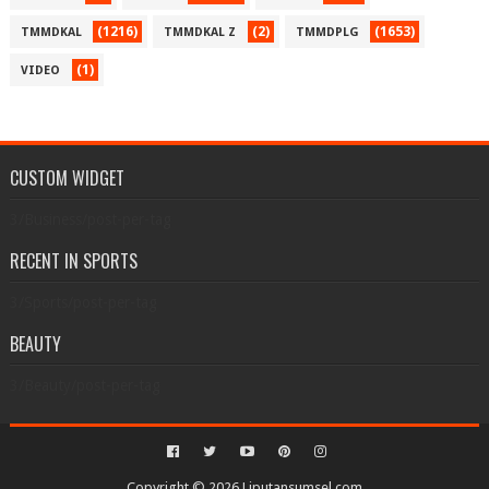
(1216)
(2)
(1653)
TMMDKAL
TMMDKAL Z
TMMDPLG
(1)
VIDEO
CUSTOM WIDGET
3/Business/post-per-tag
RECENT IN SPORTS
3/Sports/post-per-tag
BEAUTY
3/Beauty/post-per-tag
Copyright ©
2026
Liputansumsel.com