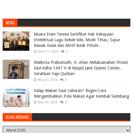
NEWS
Muara Enim Terima Sertifikat Hak Kekayaan
Intelektual Lagu Kebile-bile, Mutik Tihau, Sayur
Bawak Gulai dan Motif Batik Petule .
June 17, 2026
0
Walikota Prabumulih, H. Arlan Melaksanakan Sholat
Idul Adha 1447 H di Masjid Jami’ Islamic Center,
Serahkan Sapi Qurban
May 27, 2026
0
Kalap Makan Saat Lebaran? Begini Cara
Mengembalikan Pola Makan Agar Kembali Seimbang
May 26, 2026
0
BLOG ARCHIVE