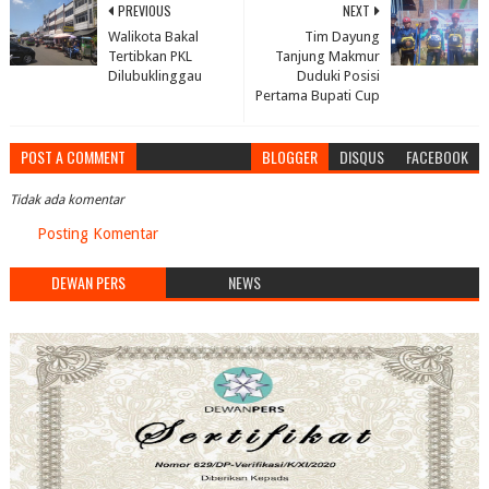
PREVIOUS
NEXT
Walikota Bakal
Tim Dayung
Tertibkan PKL
Tanjung Makmur
Dilubuklinggau
Duduki Posisi
Pertama Bupati Cup
POST A COMMENT
BLOGGER
DISQUS
FACEBOOK
Tidak ada komentar
Posting Komentar
DEWAN PERS
NEWS