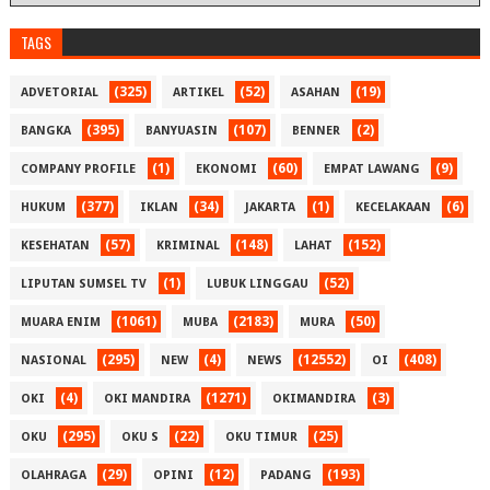
TAGS
(325)
(52)
(19)
ADVETORIAL
ARTIKEL
ASAHAN
(395)
(107)
(2)
BANGKA
BANYUASIN
BENNER
(1)
(60)
(9)
COMPANY PROFILE
EKONOMI
EMPAT LAWANG
(377)
(34)
(1)
(6)
HUKUM
IKLAN
JAKARTA
KECELAKAAN
(57)
(148)
(152)
KESEHATAN
KRIMINAL
LAHAT
(1)
(52)
LIPUTAN SUMSEL TV
LUBUK LINGGAU
(1061)
(2183)
(50)
MUARA ENIM
MUBA
MURA
(295)
(4)
(12552)
(408)
NASIONAL
NEW
NEWS
OI
(4)
(1271)
(3)
OKI
OKI MANDIRA
OKIMANDIRA
(295)
(22)
(25)
OKU
OKU S
OKU TIMUR
(29)
(12)
(193)
OLAHRAGA
OPINI
PADANG