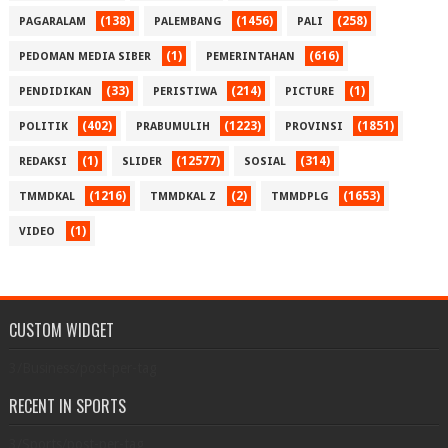
(138)
(1456)
(258)
PAGARALAM
PALEMBANG
PALI
(1)
(616)
PEDOMAN MEDIA SIBER
PEMERINTAHAN
(33)
(214)
(1)
PENDIDIKAN
PERISTIWA
PICTURE
(402)
(1223)
(1851)
POLITIK
PRABUMULIH
PROVINSI
(1)
(12577)
(314)
REDAKSI
SLIDER
SOSIAL
(1216)
(2)
(1653)
TMMDKAL
TMMDKAL Z
TMMDPLG
(1)
VIDEO
CUSTOM WIDGET
3/Business/post-per-tag
RECENT IN SPORTS
3/Sports/post-per-tag