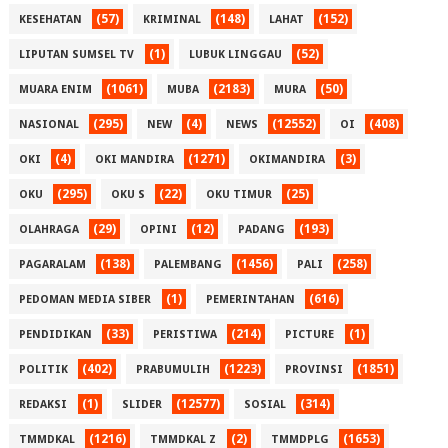
(57)
(148)
(152)
KESEHATAN
KRIMINAL
LAHAT
(1)
(52)
LIPUTAN SUMSEL TV
LUBUK LINGGAU
(1061)
(2183)
(50)
MUARA ENIM
MUBA
MURA
(295)
(4)
(12552)
(408)
NASIONAL
NEW
NEWS
OI
(4)
(1271)
(3)
OKI
OKI MANDIRA
OKIMANDIRA
(295)
(22)
(25)
OKU
OKU S
OKU TIMUR
(29)
(12)
(193)
OLAHRAGA
OPINI
PADANG
(138)
(1456)
(258)
PAGARALAM
PALEMBANG
PALI
(1)
(616)
PEDOMAN MEDIA SIBER
PEMERINTAHAN
(33)
(214)
(1)
PENDIDIKAN
PERISTIWA
PICTURE
(402)
(1223)
(1851)
POLITIK
PRABUMULIH
PROVINSI
(1)
(12577)
(314)
REDAKSI
SLIDER
SOSIAL
(1216)
(2)
(1653)
TMMDKAL
TMMDKAL Z
TMMDPLG