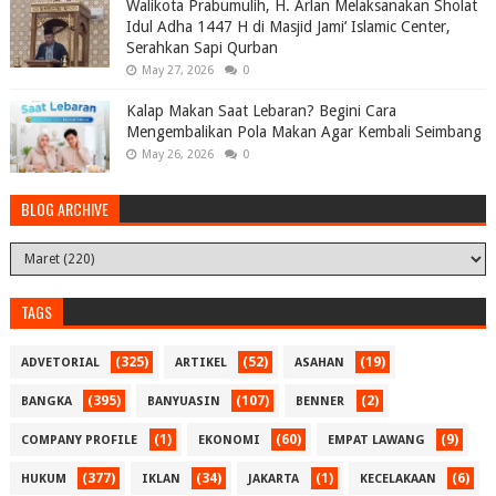
Walikota Prabumulih, H. Arlan Melaksanakan Sholat
Idul Adha 1447 H di Masjid Jami’ Islamic Center,
Serahkan Sapi Qurban
May 27, 2026
0
Kalap Makan Saat Lebaran? Begini Cara
Mengembalikan Pola Makan Agar Kembali Seimbang
May 26, 2026
0
BLOG ARCHIVE
TAGS
(325)
(52)
(19)
ADVETORIAL
ARTIKEL
ASAHAN
(395)
(107)
(2)
BANGKA
BANYUASIN
BENNER
(1)
(60)
(9)
COMPANY PROFILE
EKONOMI
EMPAT LAWANG
(377)
(34)
(1)
(6)
HUKUM
IKLAN
JAKARTA
KECELAKAAN