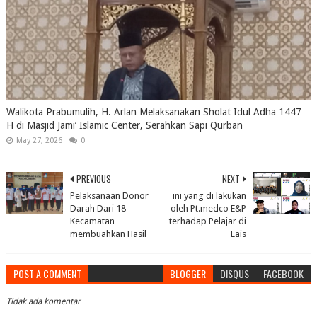
Walikota Prabumulih, H. Arlan Melaksanakan Sholat Idul Adha 1447
H di Masjid Jami’ Islamic Center, Serahkan Sapi Qurban
May 27, 2026
0
PREVIOUS
NEXT
Pelaksanaan Donor
ini yang di lakukan
Darah Dari 18
oleh Pt.medco E&P
Kecamatan
terhadap Pelajar di
membuahkan Hasil
Lais
POST A COMMENT
BLOGGER
DISQUS
FACEBOOK
Tidak ada komentar