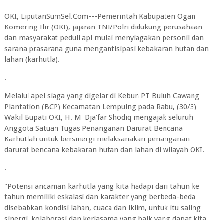
OKI, LiputanSumSel.Com---Pemerintah Kabupaten Ogan
Komering Ilir (OKI), jajaran TNI/Polri didukung perusahaan
dan masyarakat peduli api mulai menyiagakan personil dan
sarana prasarana guna mengantisipasi kebakaran hutan dan
lahan (karhutla).
.
Melalui apel siaga yang digelar di Kebun PT Buluh Cawang
Plantation (BCP) Kecamatan Lempuing pada Rabu, (30/3)
Wakil Bupati OKI, H. M. Dja’far Shodiq mengajak seluruh
Anggota Satuan Tugas Penanganan Darurat Bencana
Karhutlah untuk bersinergi melaksanakan penanganan
darurat bencana kebakaran hutan dan lahan di wilayah OKI.
.
"Potensi ancaman karhutla yang kita hadapi dari tahun ke
tahun memiliki eskalasi dan karakter yang berbeda-beda
disebabkan kondisi lahan, cuaca dan iklim, untuk itu saling
sinergi, kolaborasi dan kerjasama yang baik yang dapat kita