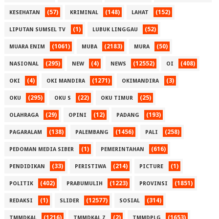
(57)
(148)
(152)
KESEHATAN
KRIMINAL
LAHAT
(1)
(52)
LIPUTAN SUMSEL TV
LUBUK LINGGAU
(1061)
(2183)
(50)
MUARA ENIM
MUBA
MURA
(295)
(4)
(12552)
(408)
NASIONAL
NEW
NEWS
OI
(4)
(1271)
(3)
OKI
OKI MANDIRA
OKIMANDIRA
(295)
(22)
(25)
OKU
OKU S
OKU TIMUR
(29)
(12)
(193)
OLAHRAGA
OPINI
PADANG
(138)
(1456)
(258)
PAGARALAM
PALEMBANG
PALI
(1)
(616)
PEDOMAN MEDIA SIBER
PEMERINTAHAN
(33)
(214)
(1)
PENDIDIKAN
PERISTIWA
PICTURE
(402)
(1223)
(1851)
POLITIK
PRABUMULIH
PROVINSI
(1)
(12577)
(314)
REDAKSI
SLIDER
SOSIAL
(1216)
(2)
(1653)
TMMDKAL
TMMDKAL Z
TMMDPLG