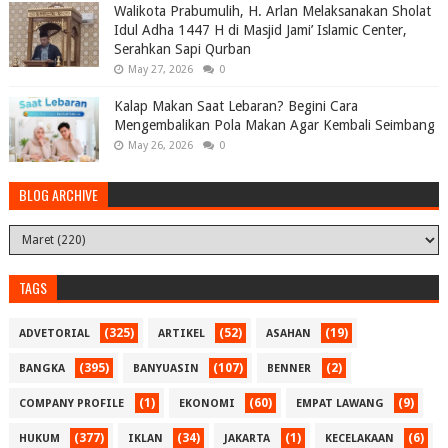
Walikota Prabumulih, H. Arlan Melaksanakan Sholat
Idul Adha 1447 H di Masjid Jami’ Islamic Center,
Serahkan Sapi Qurban
May 27, 2026
0
Kalap Makan Saat Lebaran? Begini Cara
Mengembalikan Pola Makan Agar Kembali Seimbang
May 26, 2026
0
BLOG ARCHIVE
TAGS
(325)
(52)
(19)
ADVETORIAL
ARTIKEL
ASAHAN
(395)
(107)
(2)
BANGKA
BANYUASIN
BENNER
(1)
(60)
(9)
COMPANY PROFILE
EKONOMI
EMPAT LAWANG
(377)
(34)
(1)
(6)
HUKUM
IKLAN
JAKARTA
KECELAKAAN