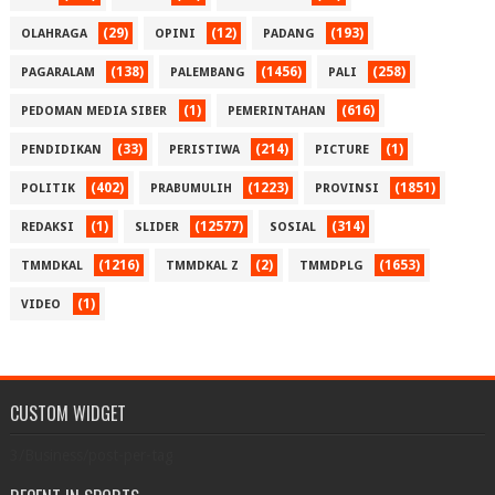
(29)
(12)
(193)
OLAHRAGA
OPINI
PADANG
(138)
(1456)
(258)
PAGARALAM
PALEMBANG
PALI
(1)
(616)
PEDOMAN MEDIA SIBER
PEMERINTAHAN
(33)
(214)
(1)
PENDIDIKAN
PERISTIWA
PICTURE
(402)
(1223)
(1851)
POLITIK
PRABUMULIH
PROVINSI
(1)
(12577)
(314)
REDAKSI
SLIDER
SOSIAL
(1216)
(2)
(1653)
TMMDKAL
TMMDKAL Z
TMMDPLG
(1)
VIDEO
CUSTOM WIDGET
3/Business/post-per-tag