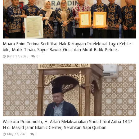
Muara Enim Terima Sertifikat Hak Kekayaan Intelektual Lagu Kebile-
bile, Mutik Tihau, Sayur Bawak Gulai dan Motif Batik Petule .
June 17, 2026
0
Walikota Prabumulih, H. Arlan Melaksanakan Sholat Idul Adha 1447
H di Masjid Jami’ Islamic Center, Serahkan Sapi Qurban
May 27, 2026
0