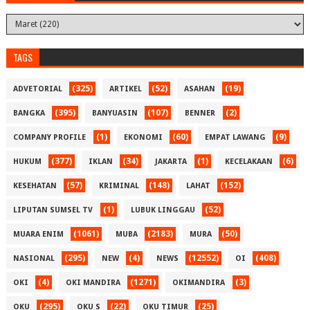
TAGS
(325)
(52)
(19)
ADVETORIAL
ARTIKEL
ASAHAN
(395)
(107)
(2)
BANGKA
BANYUASIN
BENNER
(1)
(60)
(9)
COMPANY PROFILE
EKONOMI
EMPAT LAWANG
(377)
(34)
(1)
(6)
HUKUM
IKLAN
JAKARTA
KECELAKAAN
(57)
(148)
(152)
KESEHATAN
KRIMINAL
LAHAT
(1)
(52)
LIPUTAN SUMSEL TV
LUBUK LINGGAU
(1061)
(2183)
(50)
MUARA ENIM
MUBA
MURA
(295)
(4)
(12552)
(408)
NASIONAL
NEW
NEWS
OI
(4)
(1271)
(3)
OKI
OKI MANDIRA
OKIMANDIRA
(295)
(22)
(25)
OKU
OKU S
OKU TIMUR