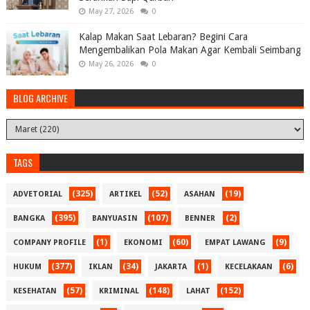
May 27, 2026
0
Kalap Makan Saat Lebaran? Begini Cara
Mengembalikan Pola Makan Agar Kembali Seimbang
May 26, 2026
0
BLOG ARCHIVE
TAGS
(325)
(52)
(19)
ADVETORIAL
ARTIKEL
ASAHAN
(395)
(107)
(2)
BANGKA
BANYUASIN
BENNER
(1)
(60)
(9)
COMPANY PROFILE
EKONOMI
EMPAT LAWANG
(377)
(34)
(1)
(6)
HUKUM
IKLAN
JAKARTA
KECELAKAAN
(57)
(148)
(152)
KESEHATAN
KRIMINAL
LAHAT