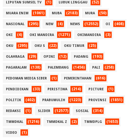
(1)
(52)
LIPUTAN SUMSEL TV
LUBUK LINGGAU
(1061)
(2183)
(50)
MUARA ENIM
MUBA
MURA
(295)
(4)
(12552)
(408)
NASIONAL
NEW
NEWS
OI
(4)
(1271)
(3)
OKI
OKI MANDIRA
OKIMANDIRA
(295)
(22)
(25)
OKU
OKU S
OKU TIMUR
(29)
(12)
(193)
OLAHRAGA
OPINI
PADANG
(138)
(1456)
(258)
PAGARALAM
PALEMBANG
PALI
(1)
(616)
PEDOMAN MEDIA SIBER
PEMERINTAHAN
(33)
(214)
(1)
PENDIDIKAN
PERISTIWA
PICTURE
(402)
(1223)
(1851)
POLITIK
PRABUMULIH
PROVINSI
(1)
(12577)
(314)
REDAKSI
SLIDER
SOSIAL
(1216)
(2)
(1653)
TMMDKAL
TMMDKAL Z
TMMDPLG
(1)
VIDEO