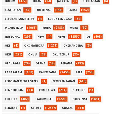
(377)
(34)
(1)
(6)
HUKUM
IKLAN
JAKARTA
KECELAKAAN
(57)
(148)
(152)
KESEHATAN
KRIMINAL
LAHAT
(1)
(52)
LIPUTAN SUMSEL TV
LUBUK LINGGAU
(1061)
(2183)
(50)
MUARA ENIM
MUBA
MURA
(295)
(4)
(12552)
(408)
NASIONAL
NEW
NEWS
OI
(4)
(1271)
(3)
OKI
OKI MANDIRA
OKIMANDIRA
(295)
(22)
(25)
OKU
OKU S
OKU TIMUR
(29)
(12)
(193)
OLAHRAGA
OPINI
PADANG
(138)
(1456)
(258)
PAGARALAM
PALEMBANG
PALI
(1)
(616)
PEDOMAN MEDIA SIBER
PEMERINTAHAN
(33)
(214)
(1)
PENDIDIKAN
PERISTIWA
PICTURE
(402)
(1223)
(1851)
POLITIK
PRABUMULIH
PROVINSI
(1)
(12577)
(314)
REDAKSI
SLIDER
SOSIAL