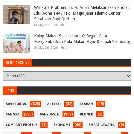
Walikota Prabumulih, H. Arlan Melaksanakan Sholat
Idul Adha 1447 H di Masjid Jami’ Islamic Center,
Serahkan Sapi Qurban
May 27, 2026
0
Kalap Makan Saat Lebaran? Begini Cara
Mengembalikan Pola Makan Agar Kembali Seimbang
May 26, 2026
0
BLOG ARCHIVE
TAGS
(325)
(52)
(19)
ADVETORIAL
ARTIKEL
ASAHAN
(395)
(107)
(2)
BANGKA
BANYUASIN
BENNER
(1)
(60)
(9)
COMPANY PROFILE
EKONOMI
EMPAT LAWANG