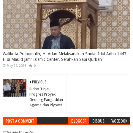
Walikota Prabumulih, H. Arlan Melaksanakan Sholat Idul Adha 1447
H di Masjid Jami’ Islamic Center, Serahkan Sapi Qurban
May 27, 2026
0
PREVIOUS
Ridho Tinjau
Progres Proyek
Gedung Pangadilan
Agama dan Plyover
POST A COMMENT
BLOGGER
DISQUS
FACEBOOK
Tidak ada komentar