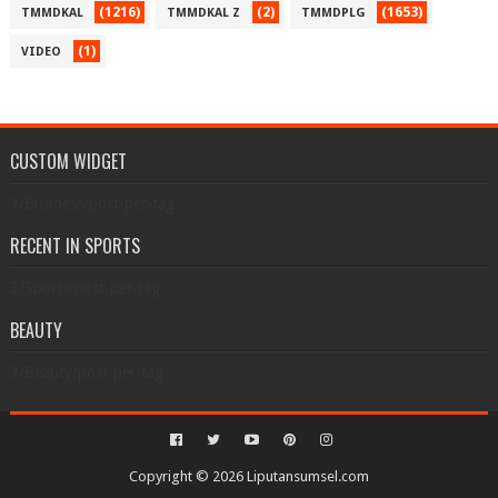
(1216)
(2)
(1653)
TMMDKAL
TMMDKAL Z
TMMDPLG
(1)
VIDEO
CUSTOM WIDGET
3/Business/post-per-tag
RECENT IN SPORTS
3/Sports/post-per-tag
BEAUTY
3/Beauty/post-per-tag
Copyright ©
2026
Liputansumsel.com