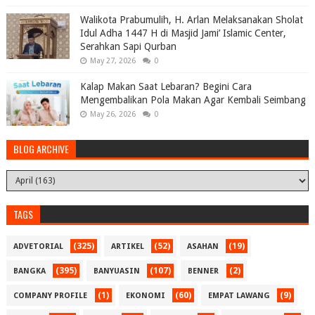
Walikota Prabumulih, H. Arlan Melaksanakan Sholat
Idul Adha 1447 H di Masjid Jami’ Islamic Center,
Serahkan Sapi Qurban
May 27, 2026
0
Kalap Makan Saat Lebaran? Begini Cara
Mengembalikan Pola Makan Agar Kembali Seimbang
May 26, 2026
0
BLOG ARCHIVE
TAGS
(325)
(52)
(19)
ADVETORIAL
ARTIKEL
ASAHAN
(395)
(107)
(2)
BANGKA
BANYUASIN
BENNER
(1)
(60)
(9)
COMPANY PROFILE
EKONOMI
EMPAT LAWANG