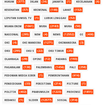
(377)
(34)
(1)
(6)
HUKUM
IKLAN
JAKARTA
KECELAKAAN
(57)
(148)
(152)
KESEHATAN
KRIMINAL
LAHAT
(1)
(52)
LIPUTAN SUMSEL TV
LUBUK LINGGAU
(1061)
(2183)
(50)
MUARA ENIM
MUBA
MURA
(295)
(4)
(12552)
(408)
NASIONAL
NEW
NEWS
OI
(4)
(1271)
(3)
OKI
OKI MANDIRA
OKIMANDIRA
(295)
(22)
(25)
OKU
OKU S
OKU TIMUR
(29)
(12)
(193)
OLAHRAGA
OPINI
PADANG
(138)
(1456)
(258)
PAGARALAM
PALEMBANG
PALI
(1)
(616)
PEDOMAN MEDIA SIBER
PEMERINTAHAN
(33)
(214)
(1)
PENDIDIKAN
PERISTIWA
PICTURE
(402)
(1223)
(1851)
POLITIK
PRABUMULIH
PROVINSI
(1)
(12577)
(314)
REDAKSI
SLIDER
SOSIAL