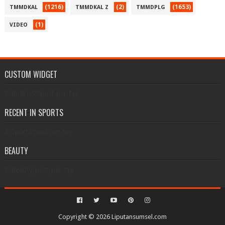
(1216)
(2)
(1653)
TMMDKAL
TMMDKAL Z
TMMDPLG
(1)
VIDEO
CUSTOM WIDGET
3/Business/post-per-tag
RECENT IN SPORTS
3/Sports/post-per-tag
BEAUTY
3/Beauty/post-per-tag
Copyright ©
2026
Liputansumsel.com