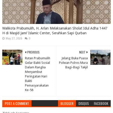
Walikota Prabumulih, H. Arlan Melaksanakan Sholat Idul Adha 1447
H di Masjid Jami’ Islamic Center, Serahkan Sapi Qurban
May 27, 2026
0
PREVIOUS
NEXT
Rutan Prabumulih
Jelang Buka Puasa
Gelar Bakti Sosial
Polwan Polres Mura
Dalam Rangka
Bagi-Bagi Takjil
Menyambut
Peringatan Hari
Bakti
Pemasyarakatan
Ke-58
POST A COMMENT
BLOGGER
DISQUS
FACEBOOK