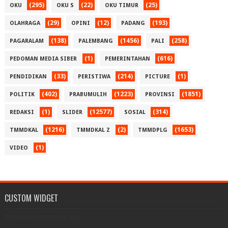
(295)
(22)
(25)
OKU
OKU S
OKU TIMUR
(29)
(12)
(193)
OLAHRAGA
OPINI
PADANG
(138)
(1456)
(258)
PAGARALAM
PALEMBANG
PALI
(1)
(616)
PEDOMAN MEDIA SIBER
PEMERINTAHAN
(33)
(214)
(1)
PENDIDIKAN
PERISTIWA
PICTURE
(402)
(1223)
(1851)
POLITIK
PRABUMULIH
PROVINSI
(1)
(12577)
(314)
REDAKSI
SLIDER
SOSIAL
(1216)
(2)
(1653)
TMMDKAL
TMMDKAL Z
TMMDPLG
(1)
VIDEO
CUSTOM WIDGET
3/Business/post-per-tag