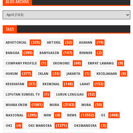
BLOG ARCHIVE
TAGS
(325)
(52)
(19)
ADVETORIAL
ARTIKEL
ASAHAN
(395)
(107)
(2)
BANGKA
BANYUASIN
BENNER
(1)
(60)
(9)
COMPANY PROFILE
EKONOMI
EMPAT LAWANG
(377)
(34)
(1)
(6)
HUKUM
IKLAN
JAKARTA
KECELAKAAN
(57)
(148)
(152)
KESEHATAN
KRIMINAL
LAHAT
(1)
(52)
LIPUTAN SUMSEL TV
LUBUK LINGGAU
(1061)
(2183)
(50)
MUARA ENIM
MUBA
MURA
(295)
(4)
(12552)
(408)
NASIONAL
NEW
NEWS
OI
(4)
(1271)
(3)
OKI
OKI MANDIRA
OKIMANDIRA