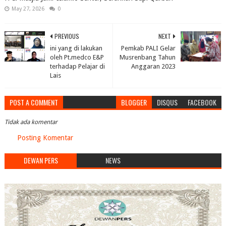
May 27, 2026
0
PREVIOUS
NEXT
ini yang di lakukan
Pemkab PALI Gelar
oleh Pt.medco E&P
Musrenbang Tahun
terhadap Pelajar di
Anggaran 2023
Lais
POST A COMMENT
BLOGGER
DISQUS
FACEBOOK
Tidak ada komentar
Posting Komentar
DEWAN PERS
NEWS