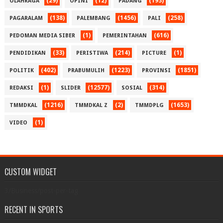
(29)
(12)
(193)
OLAHRAGA
OPINI
PADANG
(138)
(1456)
(258)
PAGARALAM
PALEMBANG
PALI
(1)
(616)
PEDOMAN MEDIA SIBER
PEMERINTAHAN
(33)
(214)
(1)
PENDIDIKAN
PERISTIWA
PICTURE
(402)
(1223)
(1851)
POLITIK
PRABUMULIH
PROVINSI
(1)
(12577)
(314)
REDAKSI
SLIDER
SOSIAL
(1216)
(2)
(1653)
TMMDKAL
TMMDKAL Z
TMMDPLG
(1)
VIDEO
CUSTOM WIDGET
3/Business/post-per-tag
RECENT IN SPORTS