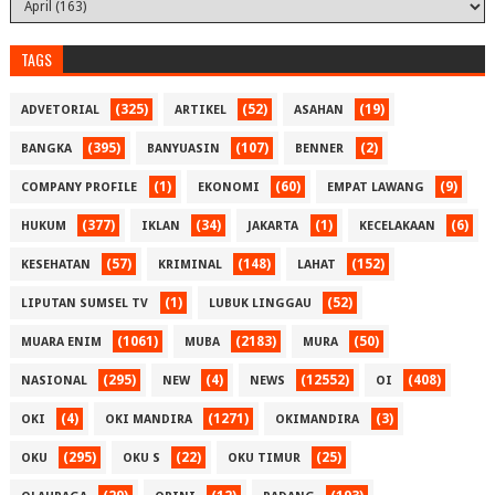
TAGS
(325)
(52)
(19)
ADVETORIAL
ARTIKEL
ASAHAN
(395)
(107)
(2)
BANGKA
BANYUASIN
BENNER
(1)
(60)
(9)
COMPANY PROFILE
EKONOMI
EMPAT LAWANG
(377)
(34)
(1)
(6)
HUKUM
IKLAN
JAKARTA
KECELAKAAN
(57)
(148)
(152)
KESEHATAN
KRIMINAL
LAHAT
(1)
(52)
LIPUTAN SUMSEL TV
LUBUK LINGGAU
(1061)
(2183)
(50)
MUARA ENIM
MUBA
MURA
(295)
(4)
(12552)
(408)
NASIONAL
NEW
NEWS
OI
(4)
(1271)
(3)
OKI
OKI MANDIRA
OKIMANDIRA
(295)
(22)
(25)
OKU
OKU S
OKU TIMUR