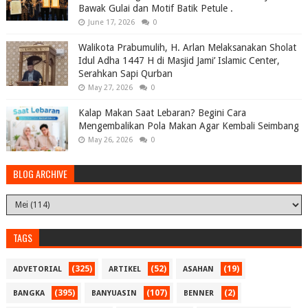
Bawak Gulai dan Motif Batik Petule .
June 17, 2026
0
Walikota Prabumulih, H. Arlan Melaksanakan Sholat
Idul Adha 1447 H di Masjid Jami’ Islamic Center,
Serahkan Sapi Qurban
May 27, 2026
0
Kalap Makan Saat Lebaran? Begini Cara
Mengembalikan Pola Makan Agar Kembali Seimbang
May 26, 2026
0
BLOG ARCHIVE
TAGS
(325)
(52)
(19)
ADVETORIAL
ARTIKEL
ASAHAN
(395)
(107)
(2)
BANGKA
BANYUASIN
BENNER