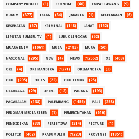
(1)
(60)
(9)
COMPANY PROFILE
EKONOMI
EMPAT LAWANG
(377)
(34)
(1)
(6)
HUKUM
IKLAN
JAKARTA
KECELAKAAN
(57)
(148)
(152)
KESEHATAN
KRIMINAL
LAHAT
(1)
(52)
LIPUTAN SUMSEL TV
LUBUK LINGGAU
(1061)
(2183)
(50)
MUARA ENIM
MUBA
MURA
(295)
(4)
(12552)
(408)
NASIONAL
NEW
NEWS
OI
(4)
(1271)
(3)
OKI
OKI MANDIRA
OKIMANDIRA
(295)
(22)
(25)
OKU
OKU S
OKU TIMUR
(29)
(12)
(193)
OLAHRAGA
OPINI
PADANG
(138)
(1456)
(258)
PAGARALAM
PALEMBANG
PALI
(1)
(616)
PEDOMAN MEDIA SIBER
PEMERINTAHAN
(33)
(214)
(1)
PENDIDIKAN
PERISTIWA
PICTURE
(402)
(1223)
(1851)
POLITIK
PRABUMULIH
PROVINSI