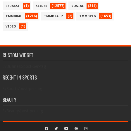
(1)
(12577)
(314)
REDAKSI
SLIDER
SOSIAL
(1216)
(2)
(1653)
TMMDKAL
TMMDKAL Z
TMMDPLG
(1)
VIDEO
CUSTOM WIDGET
3/Business/post-per-tag
RECENT IN SPORTS
3/Sports/post-per-tag
BEAUTY
3/Beauty/post-per-tag