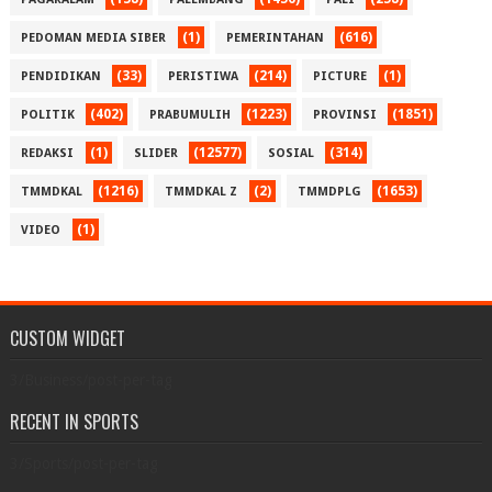
(1)
(616)
PEDOMAN MEDIA SIBER
PEMERINTAHAN
(33)
(214)
(1)
PENDIDIKAN
PERISTIWA
PICTURE
(402)
(1223)
(1851)
POLITIK
PRABUMULIH
PROVINSI
(1)
(12577)
(314)
REDAKSI
SLIDER
SOSIAL
(1216)
(2)
(1653)
TMMDKAL
TMMDKAL Z
TMMDPLG
(1)
VIDEO
CUSTOM WIDGET
3/Business/post-per-tag
RECENT IN SPORTS
3/Sports/post-per-tag