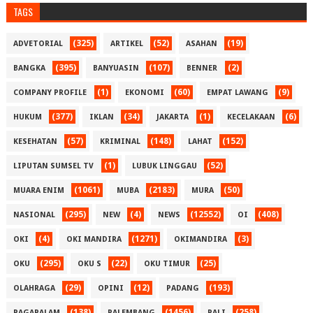
TAGS
(325)
(52)
(19)
ADVETORIAL
ARTIKEL
ASAHAN
(395)
(107)
(2)
BANGKA
BANYUASIN
BENNER
(1)
(60)
(9)
COMPANY PROFILE
EKONOMI
EMPAT LAWANG
(377)
(34)
(1)
(6)
HUKUM
IKLAN
JAKARTA
KECELAKAAN
(57)
(148)
(152)
KESEHATAN
KRIMINAL
LAHAT
(1)
(52)
LIPUTAN SUMSEL TV
LUBUK LINGGAU
(1061)
(2183)
(50)
MUARA ENIM
MUBA
MURA
(295)
(4)
(12552)
(408)
NASIONAL
NEW
NEWS
OI
(4)
(1271)
(3)
OKI
OKI MANDIRA
OKIMANDIRA
(295)
(22)
(25)
OKU
OKU S
OKU TIMUR
(29)
(12)
(193)
OLAHRAGA
OPINI
PADANG
(138)
(1456)
(258)
PAGARALAM
PALEMBANG
PALI