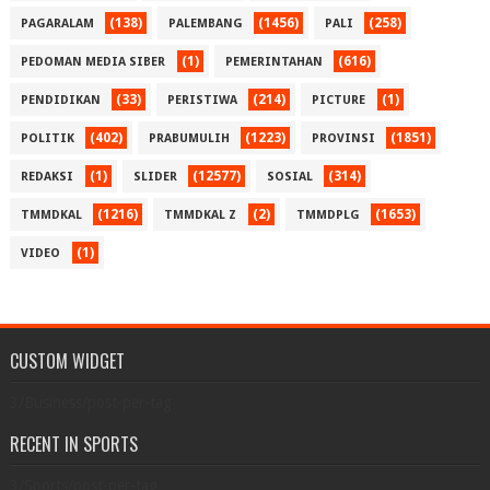
(138)
(1456)
(258)
PAGARALAM
PALEMBANG
PALI
(1)
(616)
PEDOMAN MEDIA SIBER
PEMERINTAHAN
(33)
(214)
(1)
PENDIDIKAN
PERISTIWA
PICTURE
(402)
(1223)
(1851)
POLITIK
PRABUMULIH
PROVINSI
(1)
(12577)
(314)
REDAKSI
SLIDER
SOSIAL
(1216)
(2)
(1653)
TMMDKAL
TMMDKAL Z
TMMDPLG
(1)
VIDEO
CUSTOM WIDGET
3/Business/post-per-tag
RECENT IN SPORTS
3/Sports/post-per-tag