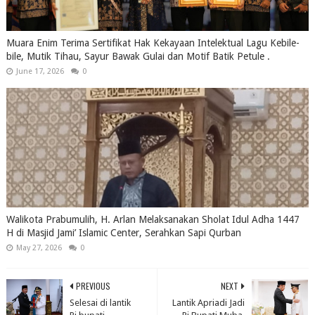
Muara Enim Terima Sertifikat Hak Kekayaan Intelektual Lagu Kebile-
bile, Mutik Tihau, Sayur Bawak Gulai dan Motif Batik Petule .
June 17, 2026
0
Walikota Prabumulih, H. Arlan Melaksanakan Sholat Idul Adha 1447
H di Masjid Jami’ Islamic Center, Serahkan Sapi Qurban
May 27, 2026
0
PREVIOUS
NEXT
Selesai di lantik
Lantik Apriadi Jadi