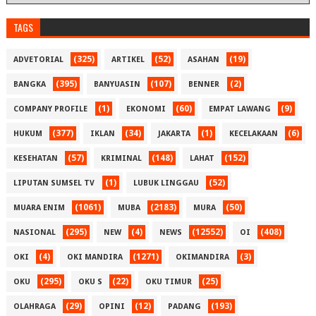
TAGS
(325)
(52)
(19)
ADVETORIAL
ARTIKEL
ASAHAN
(395)
(107)
(2)
BANGKA
BANYUASIN
BENNER
(1)
(60)
(9)
COMPANY PROFILE
EKONOMI
EMPAT LAWANG
(377)
(34)
(1)
(6)
HUKUM
IKLAN
JAKARTA
KECELAKAAN
(57)
(148)
(152)
KESEHATAN
KRIMINAL
LAHAT
(1)
(52)
LIPUTAN SUMSEL TV
LUBUK LINGGAU
(1061)
(2183)
(50)
MUARA ENIM
MUBA
MURA
(295)
(4)
(12552)
(408)
NASIONAL
NEW
NEWS
OI
(4)
(1271)
(3)
OKI
OKI MANDIRA
OKIMANDIRA
(295)
(22)
(25)
OKU
OKU S
OKU TIMUR
(29)
(12)
(193)
OLAHRAGA
OPINI
PADANG