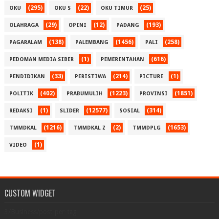
(295)
(22)
(25)
OKU
OKU S
OKU TIMUR
(29)
(12)
(193)
OLAHRAGA
OPINI
PADANG
(138)
(1456)
(258)
PAGARALAM
PALEMBANG
PALI
(1)
(616)
PEDOMAN MEDIA SIBER
PEMERINTAHAN
(33)
(214)
(1)
PENDIDIKAN
PERISTIWA
PICTURE
(402)
(1223)
(1851)
POLITIK
PRABUMULIH
PROVINSI
(1)
(12577)
(314)
REDAKSI
SLIDER
SOSIAL
(1216)
(2)
(1653)
TMMDKAL
TMMDKAL Z
TMMDPLG
(1)
VIDEO
CUSTOM WIDGET
3/Business/post-per-tag