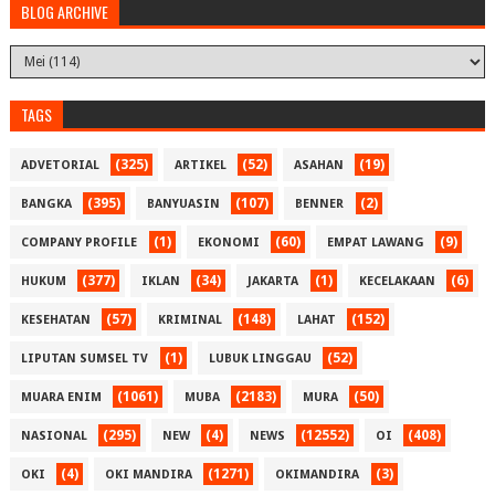
BLOG ARCHIVE
TAGS
(325)
(52)
(19)
ADVETORIAL
ARTIKEL
ASAHAN
(395)
(107)
(2)
BANGKA
BANYUASIN
BENNER
(1)
(60)
(9)
COMPANY PROFILE
EKONOMI
EMPAT LAWANG
(377)
(34)
(1)
(6)
HUKUM
IKLAN
JAKARTA
KECELAKAAN
(57)
(148)
(152)
KESEHATAN
KRIMINAL
LAHAT
(1)
(52)
LIPUTAN SUMSEL TV
LUBUK LINGGAU
(1061)
(2183)
(50)
MUARA ENIM
MUBA
MURA
(295)
(4)
(12552)
(408)
NASIONAL
NEW
NEWS
OI
(4)
(1271)
(3)
OKI
OKI MANDIRA
OKIMANDIRA