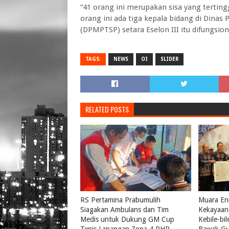
“41 orang ini merupakan sisa yang terting
orang ini ada tiga kepala bidang di Dina
(DPMPTSP) setara Eselon III itu difungsiona
TAGS:
NEWS
OI
SLIDER
RELATED POSTS
RS Pertamina Prabumulih
Muara Eni
Siagakan Ambulans dan Tim
Kekayaan 
Medis untuk Dukung GM Cup
Kebile-bi