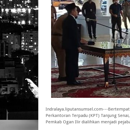
Indralaya.liputansumsel.com---Bertempa
Perkantoran Terpadu (KPT) Tanjung Senai,
Pemkab Ogan Ilir dialihkan menjadi pejaba