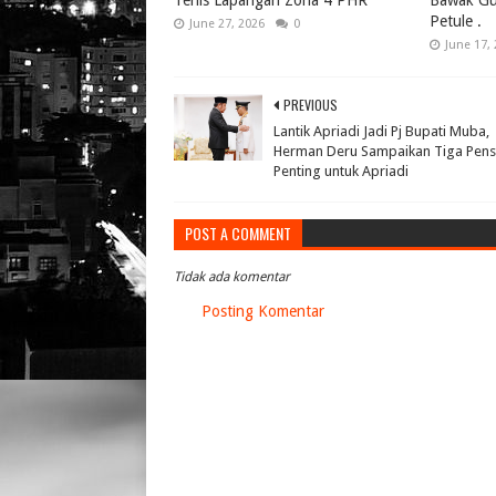
Tenis Lapangan Zona 4 PHR
Bawak Gul
Petule .
June 27, 2026
0
June 17,
PREVIOUS
Lantik Apriadi Jadi Pj Bupati Muba,
Herman Deru Sampaikan Tiga Pen
Penting untuk Apriadi
POST A COMMENT
Tidak ada komentar
Posting Komentar