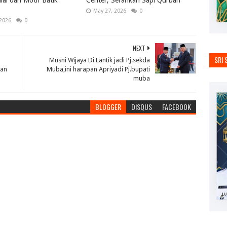
ai dan Motif Batik
Center, Serahkan Sapi Qurban
May 27, 2026
0
 2026
0
NEXT
SRI 
Musni Wijaya Di Lantik jadi Pj.sekda
san
Muba,ini harapan Apriyadi Pj.bupati
muba
BLOGGER
DISQUS
FACEBOOK