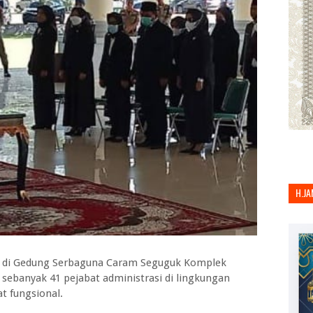
H.JA
t di Gedung Serbaguna Caram Seguguk Komplek
 sebanyak 41 pejabat administrasi di lingkungan
t fungsional.