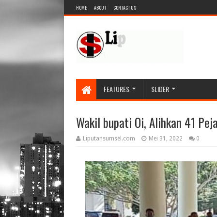
HOME
ABOUT
CONTACT US
FEATURES
SLIDER
Wakil bupati Oi, Alihkan 41 Pe
Liputansumsel.com
Mei 31, 2022
0