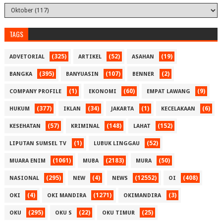
TAGS
(325)
(52)
(19)
ADVETORIAL
ARTIKEL
ASAHAN
(395)
(107)
(2)
BANGKA
BANYUASIN
BENNER
(1)
(60)
(9)
COMPANY PROFILE
EKONOMI
EMPAT LAWANG
(377)
(34)
(1)
(6)
HUKUM
IKLAN
JAKARTA
KECELAKAAN
(57)
(148)
(152)
KESEHATAN
KRIMINAL
LAHAT
(1)
(52)
LIPUTAN SUMSEL TV
LUBUK LINGGAU
(1061)
(2183)
(50)
MUARA ENIM
MUBA
MURA
(295)
(4)
(12552)
(408)
NASIONAL
NEW
NEWS
OI
(4)
(1271)
(3)
OKI
OKI MANDIRA
OKIMANDIRA
(295)
(22)
(25)
OKU
OKU S
OKU TIMUR