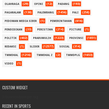
(29)
(12)
(193)
OLAHRAGA
OPINI
PADANG
(138)
(1456)
(258)
PAGARALAM
PALEMBANG
PALI
(1)
(616)
PEDOMAN MEDIA SIBER
PEMERINTAHAN
(33)
(214)
(1)
PENDIDIKAN
PERISTIWA
PICTURE
(402)
(1223)
(1851)
POLITIK
PRABUMULIH
PROVINSI
(1)
(12577)
(314)
REDAKSI
SLIDER
SOSIAL
(1216)
(2)
(1653)
TMMDKAL
TMMDKAL Z
TMMDPLG
(1)
VIDEO
CUSTOM WIDGET
3/Business/post-per-tag
RECENT IN SPORTS