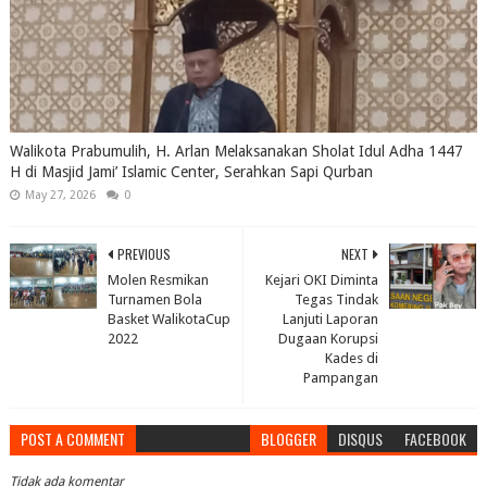
Walikota Prabumulih, H. Arlan Melaksanakan Sholat Idul Adha 1447
H di Masjid Jami’ Islamic Center, Serahkan Sapi Qurban
May 27, 2026
0
PREVIOUS
NEXT
Molen Resmikan
Kejari OKI Diminta
Turnamen Bola
Tegas Tindak
Basket WalikotaCup
Lanjuti Laporan
2022
Dugaan Korupsi
Kades di
Pampangan
POST A COMMENT
BLOGGER
DISQUS
FACEBOOK
Tidak ada komentar