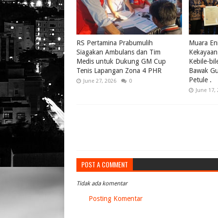
RS Pertamina Prabumulih
Muara Eni
Siagakan Ambulans dan Tim
Kekayaan 
Medis untuk Dukung GM Cup
Kebile-bi
Tenis Lapangan Zona 4 PHR
Bawak Gul
Petule .
June 27, 2026
0
June 17,
POST A COMMENT
Tidak ada komentar
Posting Komentar