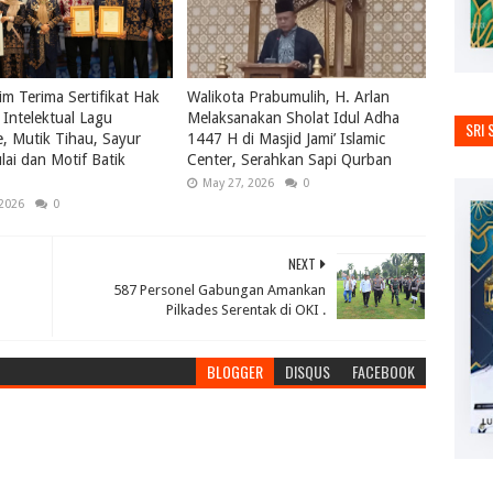
m Terima Sertifikat Hak
Walikota Prabumulih, H. Arlan
Intelektual Lagu
Melaksanakan Sholat Idul Adha
SRI 
le, Mutik Tihau, Sayur
1447 H di Masjid Jami’ Islamic
ai dan Motif Batik
Center, Serahkan Sapi Qurban
May 27, 2026
0
 2026
0
NEXT
587 Personel Gabungan Amankan
Pilkades Serentak di OKI .
BLOGGER
DISQUS
FACEBOOK