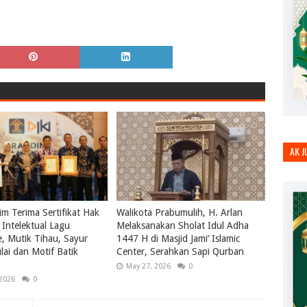
AK 
m Terima Sertifikat Hak
Walikota Prabumulih, H. Arlan
Intelektual Lagu
Melaksanakan Sholat Idul Adha
le, Mutik Tihau, Sayur
1447 H di Masjid Jami’ Islamic
ai dan Motif Batik
Center, Serahkan Sapi Qurban
May 27, 2026
0
 2026
0