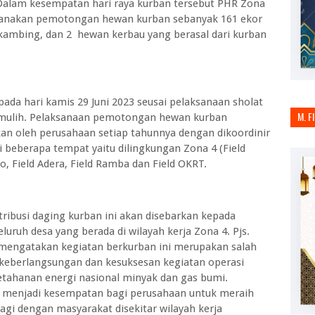
alam kesempatan hari raya kurban tersebut PHR Zona
ksanakan pemotongan hewan kurban sebanyak 161 ekor
n kambing, dan 2 hewan kerbau yang berasal dari kurban
da hari kamis 29 Juni 2023 seusai pelaksanaan sholat
M. F
umulih. Pelaksanaan pemotongan hewan kurban
an oleh perusahaan setiap tahunnya dengan dikoordinir
di beberapa tempat yaitu dilingkungan Zona 4 (Field
o, Field Adera, Field Ramba dan Field OKRT.
tribusi daging kurban ini akan disebarkan kepada
luruh desa yang berada di wilayah kerja Zona 4. Pjs.
 mengatakan kegiatan berkurban ini merupakan salah
 keberlangsungan dan kesuksesan kegiatan operasi
tahanan energi nasional minyak dan gas bumi.
a menjadi kesempatan bagi perusahaan untuk meraih
agi dengan masyarakat disekitar wilayah kerja