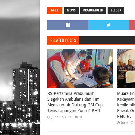
TAGS:
NEWS
PRABUMULIH
SLIDER
RELATED POSTS
RS Pertamina Prabumulih
Muara Eni
Siagakan Ambulans dan Tim
Kekayaan 
Medis untuk Dukung GM Cup
Kebile-bi
Tenis Lapangan Zona 4 PHR
Bawak Gul
Petule .
June 27, 2026
0
June 17,