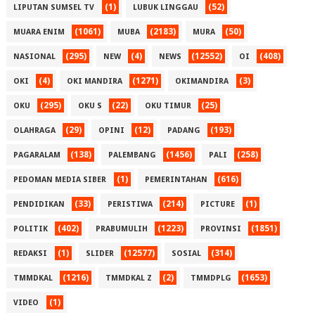
(1)
(52)
LIPUTAN SUMSEL TV
LUBUK LINGGAU
(1061)
(2183)
(50)
MUARA ENIM
MUBA
MURA
(295)
(4)
(12552)
(408)
NASIONAL
NEW
NEWS
OI
(4)
(1271)
(3)
OKI
OKI MANDIRA
OKIMANDIRA
(295)
(22)
(25)
OKU
OKU S
OKU TIMUR
(29)
(12)
(193)
OLAHRAGA
OPINI
PADANG
(138)
(1456)
(258)
PAGARALAM
PALEMBANG
PALI
(1)
(616)
PEDOMAN MEDIA SIBER
PEMERINTAHAN
(33)
(214)
(1)
PENDIDIKAN
PERISTIWA
PICTURE
(402)
(1223)
(1851)
POLITIK
PRABUMULIH
PROVINSI
(1)
(12577)
(314)
REDAKSI
SLIDER
SOSIAL
(1216)
(2)
(1653)
TMMDKAL
TMMDKAL Z
TMMDPLG
(1)
VIDEO