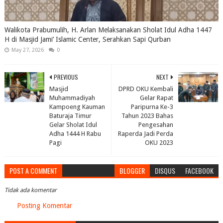
Walikota Prabumulih, H. Arlan Melaksanakan Sholat Idul Adha 1447
H di Masjid Jami’ Islamic Center, Serahkan Sapi Qurban
May 27, 2026
0
PREVIOUS
NEXT
Masjid
DPRD OKU Kembali
Muhammadiyah
Gelar Rapat
Kampoeng Kauman
Paripurna Ke-3
Baturaja Timur
Tahun 2023 Bahas
Gelar Sholat Idul
Pengesahan
Adha 1444 H Rabu
Raperda Jadi Perda
Pagi
OKU 2023
POST A COMMENT
BLOGGER
DISQUS
FACEBOOK
Tidak ada komentar
Posting Komentar