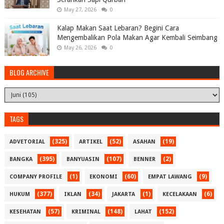
May 27, 2026
0
Kalap Makan Saat Lebaran? Begini Cara
Mengembalikan Pola Makan Agar Kembali Seimbang
May 26, 2026
0
BLOG ARCHIVE
TAGS
(325)
(52)
(19)
ADVETORIAL
ARTIKEL
ASAHAN
(395)
(107)
(2)
BANGKA
BANYUASIN
BENNER
(1)
(60)
(9)
COMPANY PROFILE
EKONOMI
EMPAT LAWANG
(377)
(34)
(1)
(6)
HUKUM
IKLAN
JAKARTA
KECELAKAAN
(57)
(148)
(152)
KESEHATAN
KRIMINAL
LAHAT