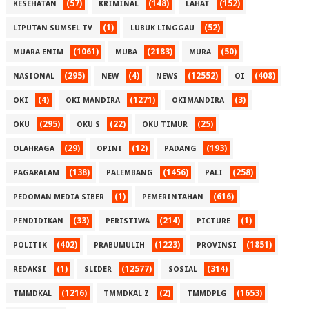
(57)
(148)
(152)
KESEHATAN
KRIMINAL
LAHAT
(1)
(52)
LIPUTAN SUMSEL TV
LUBUK LINGGAU
(1061)
(2183)
(50)
MUARA ENIM
MUBA
MURA
(295)
(4)
(12552)
(408)
NASIONAL
NEW
NEWS
OI
(4)
(1271)
(3)
OKI
OKI MANDIRA
OKIMANDIRA
(295)
(22)
(25)
OKU
OKU S
OKU TIMUR
(29)
(12)
(193)
OLAHRAGA
OPINI
PADANG
(138)
(1456)
(258)
PAGARALAM
PALEMBANG
PALI
(1)
(616)
PEDOMAN MEDIA SIBER
PEMERINTAHAN
(33)
(214)
(1)
PENDIDIKAN
PERISTIWA
PICTURE
(402)
(1223)
(1851)
POLITIK
PRABUMULIH
PROVINSI
(1)
(12577)
(314)
REDAKSI
SLIDER
SOSIAL
(1216)
(2)
(1653)
TMMDKAL
TMMDKAL Z
TMMDPLG