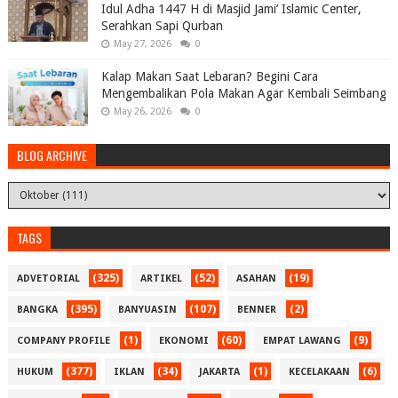
Idul Adha 1447 H di Masjid Jami’ Islamic Center,
Serahkan Sapi Qurban
May 27, 2026
0
Kalap Makan Saat Lebaran? Begini Cara
Mengembalikan Pola Makan Agar Kembali Seimbang
May 26, 2026
0
BLOG ARCHIVE
TAGS
(325)
(52)
(19)
ADVETORIAL
ARTIKEL
ASAHAN
(395)
(107)
(2)
BANGKA
BANYUASIN
BENNER
(1)
(60)
(9)
COMPANY PROFILE
EKONOMI
EMPAT LAWANG
(377)
(34)
(1)
(6)
HUKUM
IKLAN
JAKARTA
KECELAKAAN