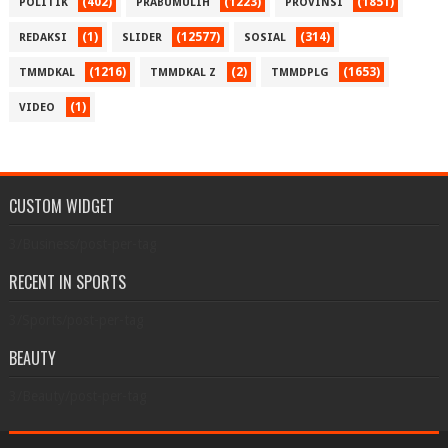
(402)
(1223)
(1851)
POLITIK
PRABUMULIH
PROVINSI
(1)
(12577)
(314)
REDAKSI
SLIDER
SOSIAL
(1216)
(2)
(1653)
TMMDKAL
TMMDKAL Z
TMMDPLG
(1)
VIDEO
CUSTOM WIDGET
3/Business/post-per-tag
RECENT IN SPORTS
3/Sports/post-per-tag
BEAUTY
3/Beauty/post-per-tag