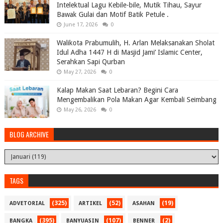
Intelektual Lagu Kebile-bile, Mutik Tihau, Sayur
Bawak Gulai dan Motif Batik Petule .
June 17, 2026
0
Walikota Prabumulih, H. Arlan Melaksanakan Sholat
Idul Adha 1447 H di Masjid Jami’ Islamic Center,
Serahkan Sapi Qurban
May 27, 2026
0
Kalap Makan Saat Lebaran? Begini Cara
Mengembalikan Pola Makan Agar Kembali Seimbang
May 26, 2026
0
BLOG ARCHIVE
TAGS
(325)
(52)
(19)
ADVETORIAL
ARTIKEL
ASAHAN
(395)
(107)
(2)
BANGKA
BANYUASIN
BENNER