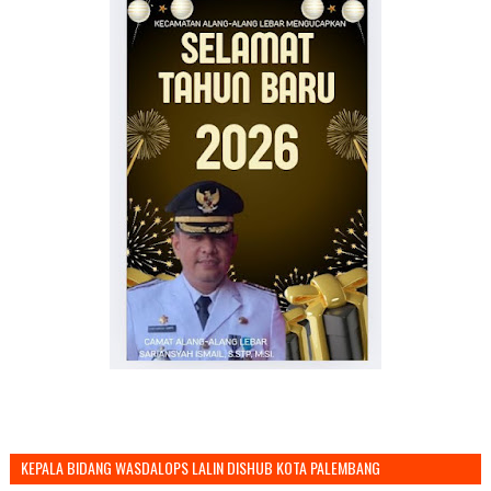
KEPALA BIDANG WASDALOPS LALIN DISHUB KOTA PALEMBANG