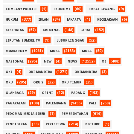
(1)
(60)
(9)
COMPANY PROFILE
EKONOMI
EMPAT LAWANG
(377)
(34)
(1)
(6)
HUKUM
IKLAN
JAKARTA
KECELAKAAN
(57)
(148)
(152)
KESEHATAN
KRIMINAL
LAHAT
(1)
(52)
LIPUTAN SUMSEL TV
LUBUK LINGGAU
(1061)
(2183)
(50)
MUARA ENIM
MUBA
MURA
(295)
(4)
(12552)
(408)
NASIONAL
NEW
NEWS
OI
(4)
(1271)
(3)
OKI
OKI MANDIRA
OKIMANDIRA
(295)
(22)
(25)
OKU
OKU S
OKU TIMUR
(29)
(12)
(193)
OLAHRAGA
OPINI
PADANG
(138)
(1456)
(258)
PAGARALAM
PALEMBANG
PALI
(1)
(616)
PEDOMAN MEDIA SIBER
PEMERINTAHAN
(33)
(214)
(1)
PENDIDIKAN
PERISTIWA
PICTURE