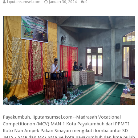
Liputansumsel.com
Januari 30, 2024
0
Payakumbuh, liputansumsel.com--Madrasah Vocational
Competitionon (MCV) MAN 1 Kota Payakumbuh dari PPMTI
Koto Nan Ampek Pakan Sinayan mengikuti lomba antar SD
,MTS / SMP dan MA/ SMA Se kota payakumbuh dan lima puluh