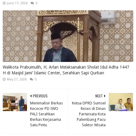
June 17, 2026
0
Walikota Prabumulih, H. Arlan Melaksanakan Sholat Idul Adha 1447
H di Masjid Jami’ Islamic Center, Serahkan Sapi Qurban
May 27, 2026
0
PREVIOUS
NEXT
Menimalisir Berkas
Ketua DPRD Sumsel
Kececer PD IWO
Reses di Dinas
PALI Serahkan
Pariwisata Kota
Berkas Kerjasama
Palembang Pacu
Satu Pintu
Sektor Wisata