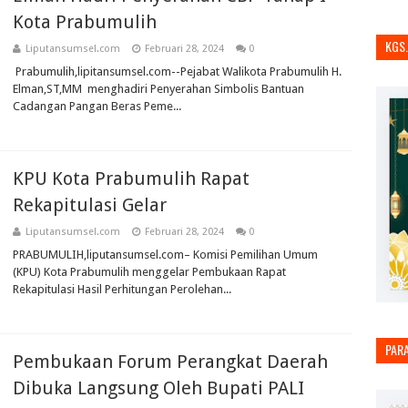
Kota Prabumulih
KGS
Liputansumsel.com
Februari 28, 2024
0
Prabumulih,lipitansumsel.com--Pejabat Walikota Prabumulih H.
Elman,ST,MM menghadiri Penyerahan Simbolis Bantuan
Cadangan Pangan Beras Peme...
KPU Kota Prabumulih Rapat
Rekapitulasi Gelar
Liputansumsel.com
Februari 28, 2024
0
PRABUMULIH,liputansumsel.com– Komisi Pemilihan Umum
(KPU) Kota Prabumulih menggelar Pembukaan Rapat
Rekapitulasi Hasil Perhitungan Perolehan...
PAR
Pembukaan Forum Perangkat Daerah
Dibuka Langsung Oleh Bupati PALI