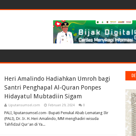
DE
Heri Amalindo Hadiahkan Umroh bagi
Santri Penghapal Al-Quran Ponpes
Hidayatul Mubtadiin Sigam
Liputansumsel.com
Februari 29, 2024
0
PALI, liputansumsel.com- Bupati Penukal Abab Lematang Ilir
(PALI), Dr. Ir. H. Heri Amalindo, MM menghadiri wisuda
Tahfidzul Qur'an di Ya...