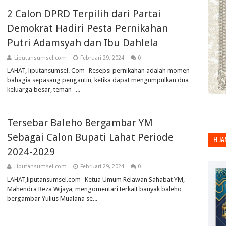
2 Calon DPRD Terpilih dari Partai
Demokrat Hadiri Pesta Pernikahan
Putri Adamsyah dan Ibu Dahlela
Liputansumsel.com
Februari 29, 2024
0
LAHAT, liputansumsel. Com- Resepsi pernikahan adalah momen
bahagia sepasang pengantin, ketika dapat mengumpulkan dua
keluarga besar, teman- ...
Tersebar Baleho Bergambar YM
Sebagai Calon Bupati Lahat Periode
H.JA
2024-2029
Liputansumsel.com
Februari 29, 2024
0
LAHAT,liputansumsel.com- Ketua Umum Relawan Sahabat YM,
Mahendra Reza Wijaya, mengomentari terkait banyak baleho
bergambar Yulius Mualana se...