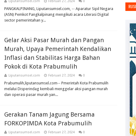
Liputansumsel.com
Februari 27, 2024
0
RUS
PANGKALPINANG, Liputansumsel.com, -- Aparatur Sipil Negara
(ASN) Pemkot Pangkalpinang mengikuti acara Literasi Digital
sector pemerintahan y...
Gelar Aksi Pasar Murah dan Pangan
Murah, Upaya Pemerintah Kendalikan
Inflasi dan Stabilitas Harga Bahan
Pokok di Kota Prabumulih
Liputansumsel.com
Februari 27, 2024
0
Prabumulih,liputansumsel.com-- Pmerintah Kota Prabumulih
melalui Disperindag kembali menggelar aksi pangan murah
dan operasi pasar murah yan...
Gerakan Tanam Jagung Bersama
FORKOPIMDA Kota Prabumulih
Liputansumsel.com
Februari 27, 2024
0