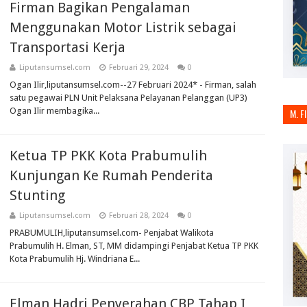
Firman Bagikan Pengalaman
Menggunakan Motor Listrik sebagai
Transportasi Kerja
Liputansumsel.com
Februari 29, 2024
0
Ogan Ilir,liputansumsel.com--27 Februari 2024* - Firman, salah
satu pegawai PLN Unit Pelaksana Pelayanan Pelanggan (UP3)
Ogan Ilir membagika...
M. F
Ketua TP PKK Kota Prabumulih
Kunjungan Ke Rumah Penderita
Stunting
Liputansumsel.com
Februari 28, 2024
0
PRABUMULIH,liputansumsel.com- Penjabat Walikota
Prabumulih H. Elman, ST, MM didampingi Penjabat Ketua TP PKK
Kota Prabumulih Hj. Windriana E...
Elman Hadri Penyerahan CBP Tahap I