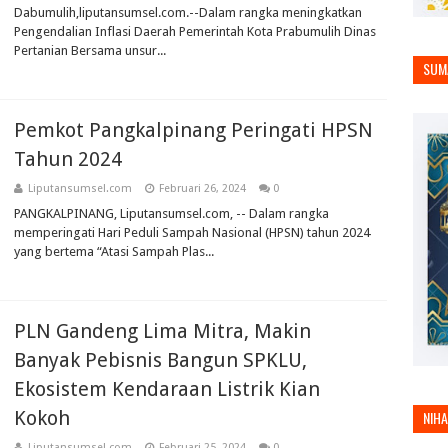
Dabumulih,liputansumsel.com.--Dalam rangka meningkatkan
Pengendalian Inflasi Daerah Pemerintah Kota Prabumulih Dinas
Pertanian Bersama unsur...
SUM
Pemkot Pangkalpinang Peringati HPSN
Tahun 2024
Liputansumsel.com
Februari 26, 2024
0
PANGKALPINANG, Liputansumsel.com, -- Dalam rangka
memperingati Hari Peduli Sampah Nasional (HPSN) tahun 2024
yang bertema “Atasi Sampah Plas...
PLN Gandeng Lima Mitra, Makin
Banyak Pebisnis Bangun SPKLU,
Ekosistem Kendaraan Listrik Kian
Kokoh
NIH
Liputansumsel.com
Februari 25, 2024
0