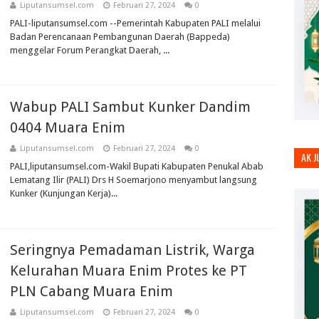
Liputansumsel.com
Februari 27, 2024
0
PALI-liputansumsel.com --Pemerintah Kabupaten PALI melalui
Badan Perencanaan Pembangunan Daerah (Bappeda)
menggelar Forum Perangkat Daerah, ...
Wabup PALI Sambut Kunker Dandim
0404 Muara Enim
Liputansumsel.com
Februari 27, 2024
0
AK 
PALI,liputansumsel.com-Wakil Bupati Kabupaten Penukal Abab
Lematang Ilir (PALI) Drs H Soemarjono menyambut langsung
Kunker (Kunjungan Kerja)...
Seringnya Pemadaman Listrik, Warga
Kelurahan Muara Enim Protes ke PT
PLN Cabang Muara Enim
Liputansumsel.com
Februari 27, 2024
0