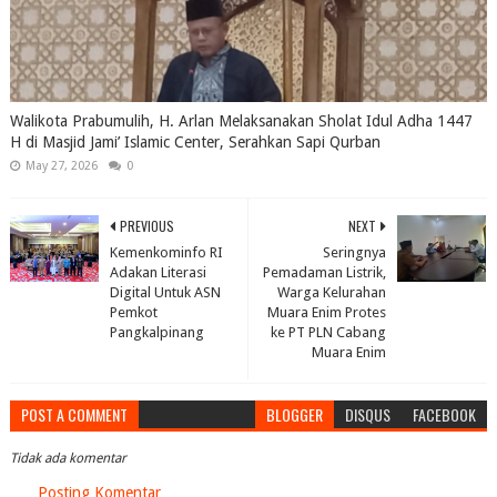
Walikota Prabumulih, H. Arlan Melaksanakan Sholat Idul Adha 1447
H di Masjid Jami’ Islamic Center, Serahkan Sapi Qurban
May 27, 2026
0
PREVIOUS
NEXT
Kemenkominfo RI
Seringnya
Adakan Literasi
Pemadaman Listrik,
Digital Untuk ASN
Warga Kelurahan
Pemkot
Muara Enim Protes
Pangkalpinang
ke PT PLN Cabang
Muara Enim
POST A COMMENT
BLOGGER
DISQUS
FACEBOOK
Tidak ada komentar
Posting Komentar