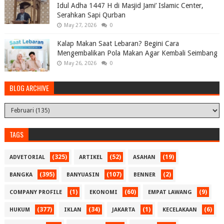
Idul Adha 1447 H di Masjid Jami’ Islamic Center,
Serahkan Sapi Qurban
May 27, 2026
0
Kalap Makan Saat Lebaran? Begini Cara
Mengembalikan Pola Makan Agar Kembali Seimbang
May 26, 2026
0
BLOG ARCHIVE
TAGS
(325)
(52)
(19)
ADVETORIAL
ARTIKEL
ASAHAN
(395)
(107)
(2)
BANGKA
BANYUASIN
BENNER
(1)
(60)
(9)
COMPANY PROFILE
EKONOMI
EMPAT LAWANG
(377)
(34)
(1)
(6)
HUKUM
IKLAN
JAKARTA
KECELAKAAN