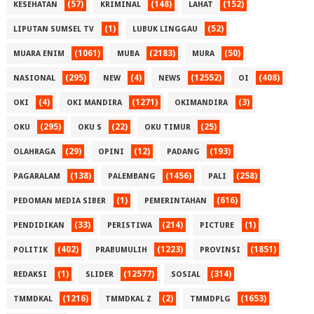
(57)
(148)
(152)
KESEHATAN
KRIMINAL
LAHAT
(1)
(52)
LIPUTAN SUMSEL TV
LUBUK LINGGAU
(1061)
(2183)
(50)
MUARA ENIM
MUBA
MURA
(295)
(4)
(12552)
(408)
NASIONAL
NEW
NEWS
OI
(4)
(1271)
(3)
OKI
OKI MANDIRA
OKIMANDIRA
(295)
(22)
(25)
OKU
OKU S
OKU TIMUR
(29)
(12)
(193)
OLAHRAGA
OPINI
PADANG
(138)
(1456)
(258)
PAGARALAM
PALEMBANG
PALI
(1)
(616)
PEDOMAN MEDIA SIBER
PEMERINTAHAN
(33)
(214)
(1)
PENDIDIKAN
PERISTIWA
PICTURE
(402)
(1223)
(1851)
POLITIK
PRABUMULIH
PROVINSI
(1)
(12577)
(314)
REDAKSI
SLIDER
SOSIAL
(1216)
(2)
(1653)
TMMDKAL
TMMDKAL Z
TMMDPLG