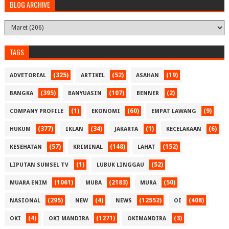
BLOG ARCHIVE
TAGS
(325)
(52)
(19)
ADVETORIAL
ARTIKEL
ASAHAN
(395)
(107)
(2)
BANGKA
BANYUASIN
BENNER
(1)
(60)
(9)
COMPANY PROFILE
EKONOMI
EMPAT LAWANG
(377)
(34)
(1)
(6)
HUKUM
IKLAN
JAKARTA
KECELAKAAN
(57)
(148)
(152)
KESEHATAN
KRIMINAL
LAHAT
(1)
(52)
LIPUTAN SUMSEL TV
LUBUK LINGGAU
(1061)
(2183)
(50)
MUARA ENIM
MUBA
MURA
(295)
(4)
(12552)
(408)
NASIONAL
NEW
NEWS
OI
(4)
(1271)
(3)
OKI
OKI MANDIRA
OKIMANDIRA