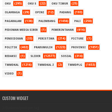
(295)
(22)
(25)
OKU
OKU S
OKU TIMUR
(29)
(12)
(193)
OLAHRAGA
OPINI
PADANG
(138)
(1456)
(258)
PAGARALAM
PALEMBANG
PALI
(1)
(616)
PEDOMAN MEDIA SIBER
PEMERINTAHAN
(33)
(214)
(1)
PENDIDIKAN
PERISTIWA
PICTURE
(402)
(1223)
(1851)
POLITIK
PRABUMULIH
PROVINSI
(1)
(12577)
(314)
REDAKSI
SLIDER
SOSIAL
(1216)
(2)
(1653)
TMMDKAL
TMMDKAL Z
TMMDPLG
(1)
VIDEO
CUSTOM WIDGET
3/Business/post-per-tag