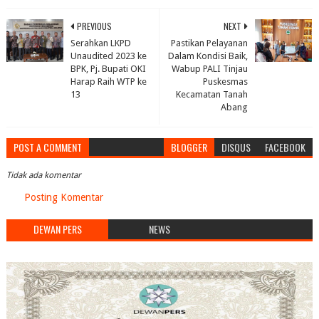
PREVIOUS
NEXT
Serahkan LKPD
Pastikan Pelayanan
Unaudited 2023 ke
Dalam Kondisi Baik,
BPK, Pj. Bupati OKI
Wabup PALI Tinjau
Harap Raih WTP ke
Puskesmas
13
Kecamatan Tanah
Abang
POST A COMMENT
BLOGGER
DISQUS
FACEBOOK
Tidak ada komentar
Posting Komentar
DEWAN PERS
NEWS