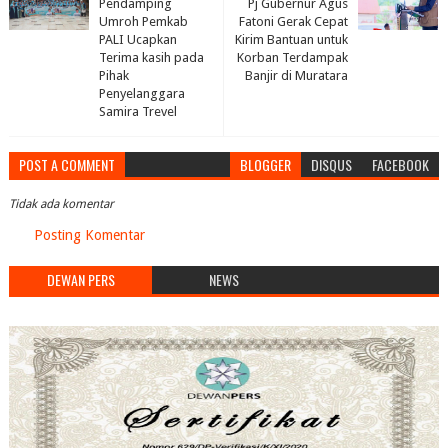
Pendamping
Pj Gubernur Agus
Umroh Pemkab
Fatoni Gerak Cepat
PALI Ucapkan
Kirim Bantuan untuk
Terima kasih pada
Korban Terdampak
Pihak
Banjir di Muratara
Penyelanggara
Samira Trevel
POST A COMMENT
BLOGGER
DISQUS
FACEBOOK
Tidak ada komentar
Posting Komentar
DEWAN PERS
NEWS