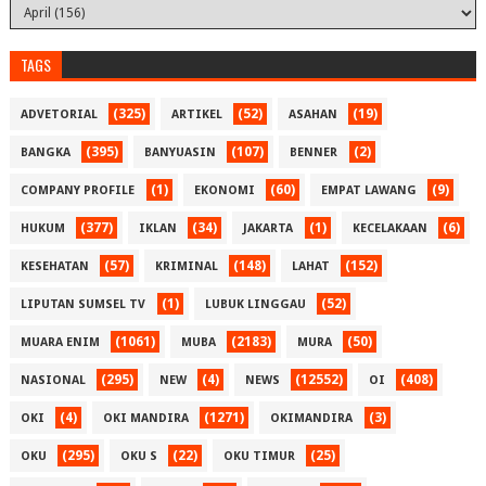
TAGS
(325)
(52)
(19)
ADVETORIAL
ARTIKEL
ASAHAN
(395)
(107)
(2)
BANGKA
BANYUASIN
BENNER
(1)
(60)
(9)
COMPANY PROFILE
EKONOMI
EMPAT LAWANG
(377)
(34)
(1)
(6)
HUKUM
IKLAN
JAKARTA
KECELAKAAN
(57)
(148)
(152)
KESEHATAN
KRIMINAL
LAHAT
(1)
(52)
LIPUTAN SUMSEL TV
LUBUK LINGGAU
(1061)
(2183)
(50)
MUARA ENIM
MUBA
MURA
(295)
(4)
(12552)
(408)
NASIONAL
NEW
NEWS
OI
(4)
(1271)
(3)
OKI
OKI MANDIRA
OKIMANDIRA
(295)
(22)
(25)
OKU
OKU S
OKU TIMUR