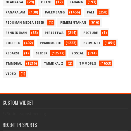
(29)
(12)
(193)
OLAHRAGA
OPINI
PADANG
(138)
(1456)
(258)
PAGARALAM
PALEMBANG
PALI
(1)
(616)
PEDOMAN MEDIA SIBER
PEMERINTAHAN
(33)
(214)
(1)
PENDIDIKAN
PERISTIWA
PICTURE
(402)
(1223)
(1851)
POLITIK
PRABUMULIH
PROVINSI
(1)
(12577)
(314)
REDAKSI
SLIDER
SOSIAL
(1216)
(2)
(1653)
TMMDKAL
TMMDKAL Z
TMMDPLG
(1)
VIDEO
CUSTOM WIDGET
3/Business/post-per-tag
RECENT IN SPORTS