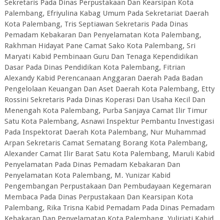
Sekretaris Pada Dinas Perpustakaan Dan Kearsipan Kota
Palembang, Efriyulina Kabag Umum Pada Sekretariat Daerah
Kota Palembang, Tris Septiawan Sekretaris Pada Dinas
Pemadam Kebakaran Dan Penyelamatan Kota Palembang,
Rakhman Hidayat Pane Camat Sako Kota Palembang, Sri
Maryati Kabid Pembinaan Guru Dan Tenaga Kependidikan
Dasar Pada Dinas Pendidikan Kota Palembang, Fitrian
Alexandy Kabid Perencanaan Anggaran Daerah Pada Badan
Pengelolaan Keuangan Dan Aset Daerah Kota Palembang, Etty
Rossini Sekretaris Pada Dinas Koperasi Dan Usaha Kecil Dan
Menengah Kota Palembang, Purba Sanjaya Camat Ilir Timur
Satu Kota Palembang, Asnawi Inspektur Pembantu Investigasi
Pada Inspektorat Daerah Kota Palembang, Nur Muhammad
Arpan Sekretaris Camat Sematang Borang Kota Palembang,
Alexander Camat Ilir Barat Satu Kota Palembang, Maruli Kabid
Penyelamatan Pada Dinas Pemadam Kebakaran Dan
Penyelamatan Kota Palembang, M. Yunizar Kabid
Pengembangan Perpustakaan Dan Pembudayaan Kegemaran
Membaca Pada Dinas Perpustakaan Dan Kearsipan Kota
Palembang, Rika Trisna Kabid Pemadam Pada Dinas Pemadam
Kebakaran Dan Penyelamatan Kota Palembang, Yuliriati Kabid