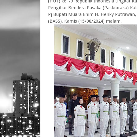
(HUT) ke-79 Republik Indonesia tingkat 
Pengibar Bendera Pusaka (Paskibraka) Ka
Pj Bupati Muara Enim H. Henky Putrawan, S
(BASS), Kamis (15/08/2024) malam.