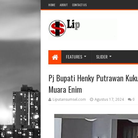
HOME
ABOUT
CONTACT US
FEATURES
SLIDER
Pj Bupati Henky Putrawan Kuk
Muara Enim
Liputansumsel.com
Agustus 17, 2024
0