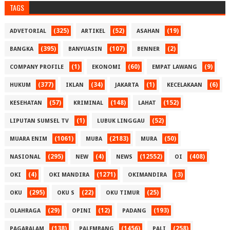
TAGS
(325)
(52)
(19)
ADVETORIAL
ARTIKEL
ASAHAN
(395)
(107)
(2)
BANGKA
BANYUASIN
BENNER
(1)
(60)
(9)
COMPANY PROFILE
EKONOMI
EMPAT LAWANG
(377)
(34)
(1)
(6)
HUKUM
IKLAN
JAKARTA
KECELAKAAN
(57)
(148)
(152)
KESEHATAN
KRIMINAL
LAHAT
(1)
(52)
LIPUTAN SUMSEL TV
LUBUK LINGGAU
(1061)
(2183)
(50)
MUARA ENIM
MUBA
MURA
(295)
(4)
(12552)
(408)
NASIONAL
NEW
NEWS
OI
(4)
(1271)
(3)
OKI
OKI MANDIRA
OKIMANDIRA
(295)
(22)
(25)
OKU
OKU S
OKU TIMUR
(29)
(12)
(193)
OLAHRAGA
OPINI
PADANG
(138)
(1456)
(258)
PAGARALAM
PALEMBANG
PALI