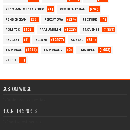
(1)
(616)
PEDOMAN MEDIA SIBER
PEMERINTAHAN
(33)
(214)
(1)
PENDIDIKAN
PERISTIWA
PICTURE
(402)
(1223)
(1851)
POLITIK
PRABUMULIH
PROVINSI
(1)
(12577)
(314)
REDAKSI
SLIDER
SOSIAL
(1216)
(2)
(1653)
TMMDKAL
TMMDKAL Z
TMMDPLG
(1)
VIDEO
CUSTOM WIDGET
3/Business/post-per-tag
RECENT IN SPORTS
3/Sports/post-per-tag