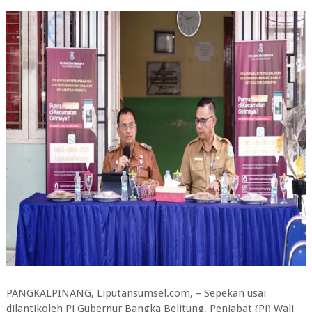
PANGKALPINANG, Liputansumsel.com, – Sepekan usai
dilantikoleh Pj Gubernur Bangka Belitung, Penjabat (Pj) Wali