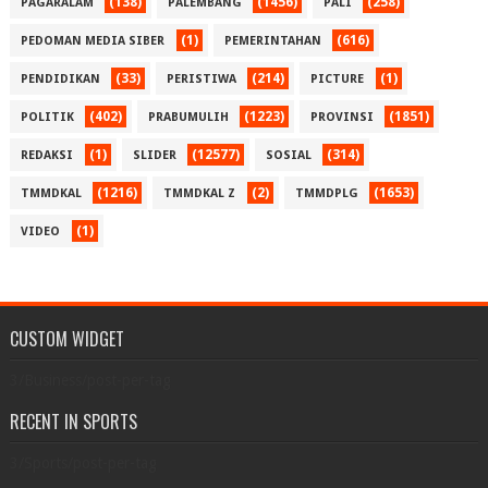
(138)
(1456)
(258)
PAGARALAM
PALEMBANG
PALI
(1)
(616)
PEDOMAN MEDIA SIBER
PEMERINTAHAN
(33)
(214)
(1)
PENDIDIKAN
PERISTIWA
PICTURE
(402)
(1223)
(1851)
POLITIK
PRABUMULIH
PROVINSI
(1)
(12577)
(314)
REDAKSI
SLIDER
SOSIAL
(1216)
(2)
(1653)
TMMDKAL
TMMDKAL Z
TMMDPLG
(1)
VIDEO
CUSTOM WIDGET
3/Business/post-per-tag
RECENT IN SPORTS
3/Sports/post-per-tag