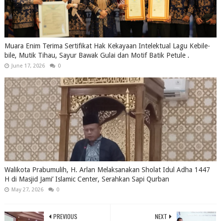
Muara Enim Terima Sertifikat Hak Kekayaan Intelektual Lagu Kebile-
bile, Mutik Tihau, Sayur Bawak Gulai dan Motif Batik Petule .
June 17, 2026
0
Walikota Prabumulih, H. Arlan Melaksanakan Sholat Idul Adha 1447
H di Masjid Jami’ Islamic Center, Serahkan Sapi Qurban
May 27, 2026
0
PREVIOUS
NEXT