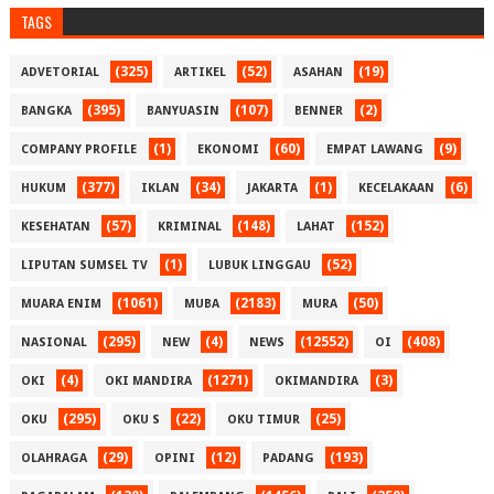
TAGS
(325)
(52)
(19)
ADVETORIAL
ARTIKEL
ASAHAN
(395)
(107)
(2)
BANGKA
BANYUASIN
BENNER
(1)
(60)
(9)
COMPANY PROFILE
EKONOMI
EMPAT LAWANG
(377)
(34)
(1)
(6)
HUKUM
IKLAN
JAKARTA
KECELAKAAN
(57)
(148)
(152)
KESEHATAN
KRIMINAL
LAHAT
(1)
(52)
LIPUTAN SUMSEL TV
LUBUK LINGGAU
(1061)
(2183)
(50)
MUARA ENIM
MUBA
MURA
(295)
(4)
(12552)
(408)
NASIONAL
NEW
NEWS
OI
(4)
(1271)
(3)
OKI
OKI MANDIRA
OKIMANDIRA
(295)
(22)
(25)
OKU
OKU S
OKU TIMUR
(29)
(12)
(193)
OLAHRAGA
OPINI
PADANG