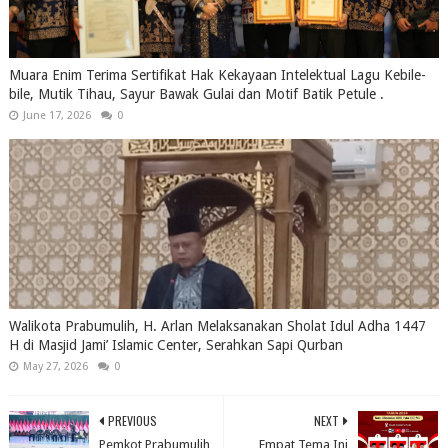
Muara Enim Terima Sertifikat Hak Kekayaan Intelektual Lagu Kebile-
bile, Mutik Tihau, Sayur Bawak Gulai dan Motif Batik Petule .
June 17, 2026
0
Walikota Prabumulih, H. Arlan Melaksanakan Sholat Idul Adha 1447
H di Masjid Jami’ Islamic Center, Serahkan Sapi Qurban
May 27, 2026
0
PREVIOUS
NEXT
Pemkot Prabumulih
Empat Tema Ini