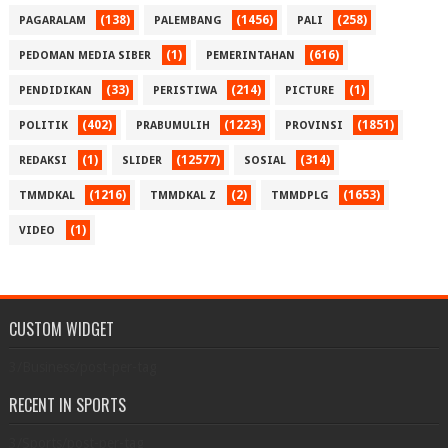
(138)
(1456)
(258)
PAGARALAM
PALEMBANG
PALI
(1)
(616)
PEDOMAN MEDIA SIBER
PEMERINTAHAN
(33)
(214)
(1)
PENDIDIKAN
PERISTIWA
PICTURE
(402)
(1223)
(1851)
POLITIK
PRABUMULIH
PROVINSI
(1)
(12577)
(314)
REDAKSI
SLIDER
SOSIAL
(1216)
(2)
(1653)
TMMDKAL
TMMDKAL Z
TMMDPLG
(1)
VIDEO
CUSTOM WIDGET
3/Business/post-per-tag
RECENT IN SPORTS
3/Sports/post-per-tag