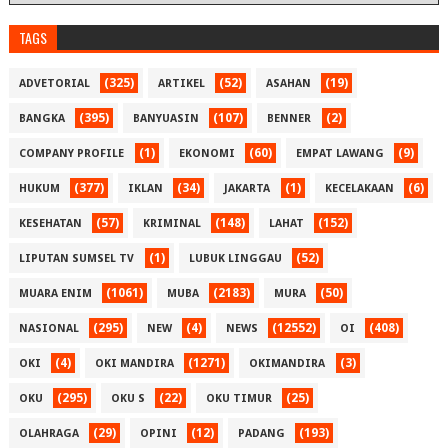
TAGS
(325)
(52)
(19)
ADVETORIAL
ARTIKEL
ASAHAN
(395)
(107)
(2)
BANGKA
BANYUASIN
BENNER
(1)
(60)
(9)
COMPANY PROFILE
EKONOMI
EMPAT LAWANG
(377)
(34)
(1)
(6)
HUKUM
IKLAN
JAKARTA
KECELAKAAN
(57)
(148)
(152)
KESEHATAN
KRIMINAL
LAHAT
(1)
(52)
LIPUTAN SUMSEL TV
LUBUK LINGGAU
(1061)
(2183)
(50)
MUARA ENIM
MUBA
MURA
(295)
(4)
(12552)
(408)
NASIONAL
NEW
NEWS
OI
(4)
(1271)
(3)
OKI
OKI MANDIRA
OKIMANDIRA
(295)
(22)
(25)
OKU
OKU S
OKU TIMUR
(29)
(12)
(193)
OLAHRAGA
OPINI
PADANG