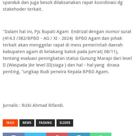
spanduk dan juga besok dilaksanakan rapat koordinasi dg
stakehoder terkait.
"Dalam hal ini, Pjs Bupati Agam Endrizal dengan nomor surat
(414.3 /382/BPBD - AG / XI - 2024) BPBD Agam dan pihak
terkait akan menggelar rapat di mess pemerintah daerah
kabupaten agam di belakang balok pada Jum'at( 08/11),
tentang evaluasi peningkatan status Gunung Marapi dari level
II (Waspada )ke level III(siaga ) dan hal - hal yang dirasa
penting, "ungkap Budi perwira Kepala BPBD Agam.
Jurnalis : Rizki Ahmad Rifandi.
TAGS:
NEWS
PADANG
SLIDER