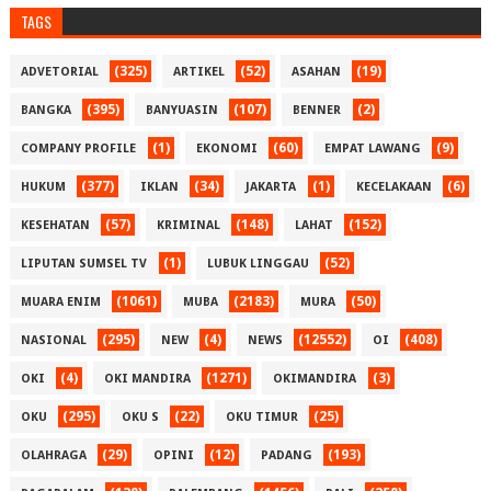
TAGS
(325)
(52)
(19)
ADVETORIAL
ARTIKEL
ASAHAN
(395)
(107)
(2)
BANGKA
BANYUASIN
BENNER
(1)
(60)
(9)
COMPANY PROFILE
EKONOMI
EMPAT LAWANG
(377)
(34)
(1)
(6)
HUKUM
IKLAN
JAKARTA
KECELAKAAN
(57)
(148)
(152)
KESEHATAN
KRIMINAL
LAHAT
(1)
(52)
LIPUTAN SUMSEL TV
LUBUK LINGGAU
(1061)
(2183)
(50)
MUARA ENIM
MUBA
MURA
(295)
(4)
(12552)
(408)
NASIONAL
NEW
NEWS
OI
(4)
(1271)
(3)
OKI
OKI MANDIRA
OKIMANDIRA
(295)
(22)
(25)
OKU
OKU S
OKU TIMUR
(29)
(12)
(193)
OLAHRAGA
OPINI
PADANG