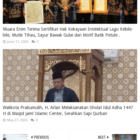
Muara Enim Terima Sertifikat Hak Kekayaan Intelektual Lagu Kebile-
bile, Mutik Tihau, Sayur Bawak Gulai dan Motif Batik Petule .
June 17, 2026
0
Walikota Prabumulih, H. Arlan Melaksanakan Sholat Idul Adha 1447
H di Masjid Jami’ Islamic Center, Serahkan Sapi Qurban
May 27, 2026
0
PREVIOUS
NEXT