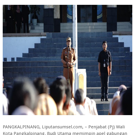
PANGKALPINANG, Liputansumsel.com, – Penjabat (Pj) Wali
Kota Pangkalpinang, Budi Utama memimpin apel gabungan