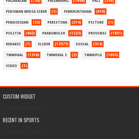
(138)
(1456)
(258)
PAGARALAM
PALEMBANG
PALI
(1)
(616)
PEDOMAN MEDIA SIBER
PEMERINTAHAN
(33)
(214)
(1)
PENDIDIKAN
PERISTIWA
PICTURE
(402)
(1223)
(1851)
POLITIK
PRABUMULIH
PROVINSI
(1)
(12577)
(314)
REDAKSI
SLIDER
SOSIAL
(1216)
(2)
(1653)
TMMDKAL
TMMDKAL Z
TMMDPLG
(1)
VIDEO
CUSTOM WIDGET
3/Business/post-per-tag
RECENT IN SPORTS
3/Sports/post-per-tag