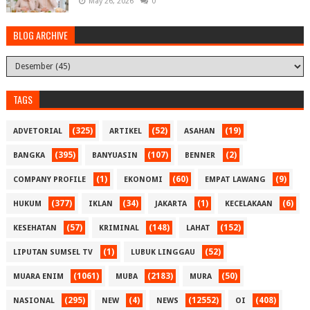
May 26, 2026
0
BLOG ARCHIVE
TAGS
(325)
(52)
(19)
ADVETORIAL
ARTIKEL
ASAHAN
(395)
(107)
(2)
BANGKA
BANYUASIN
BENNER
(1)
(60)
(9)
COMPANY PROFILE
EKONOMI
EMPAT LAWANG
(377)
(34)
(1)
(6)
HUKUM
IKLAN
JAKARTA
KECELAKAAN
(57)
(148)
(152)
KESEHATAN
KRIMINAL
LAHAT
(1)
(52)
LIPUTAN SUMSEL TV
LUBUK LINGGAU
(1061)
(2183)
(50)
MUARA ENIM
MUBA
MURA
(295)
(4)
(12552)
(408)
NASIONAL
NEW
NEWS
OI