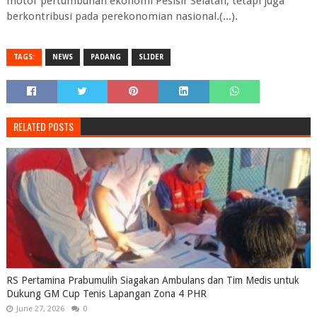
motor pertumbuhan ekonomi Pesisir Selatan, tetapi juga
berkontribusi pada perekonomian nasional.(...).
TAGS:
NEWS
PADANG
SLIDER
RELATED POSTS
RS Pertamina Prabumulih Siagakan Ambulans dan Tim Medis untuk
Dukung GM Cup Tenis Lapangan Zona 4 PHR
June 27, 2026
0