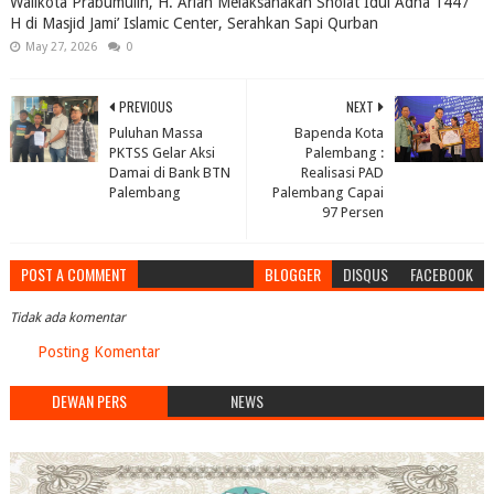
Walikota Prabumulih, H. Arlan Melaksanakan Sholat Idul Adha 1447
H di Masjid Jami’ Islamic Center, Serahkan Sapi Qurban
May 27, 2026
0
PREVIOUS
NEXT
Puluhan Massa
Bapenda Kota
PKTSS Gelar Aksi
Palembang :
Damai di Bank BTN
Realisasi PAD
Palembang
Palembang Capai
97 Persen
POST A COMMENT
BLOGGER
DISQUS
FACEBOOK
Tidak ada komentar
Posting Komentar
DEWAN PERS
NEWS