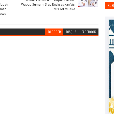
Bupati
Wabup Sumarni Siap Realisasikan Visi
RUS
hman
Misi MEMBARA
abowo
BLOGGER
DISQUS
FACEBOOK