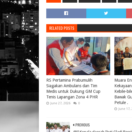
RELATED POSTS
RS Pertamina Prabumulih
Muara Eni
Siagakan Ambulans dan Tim
Kekayaan 
Medis untuk Dukung GM Cup
Kebile-bi
Tenis Lapangan Zona 4 PHR
Bawak Gul
Petule .
June 27, 2026
0
June 17,
PREVIOUS
480 Kepala daerah Ikuti Gladi Bers