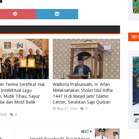
SRI 
m Terima Sertifikat Hak
Walikota Prabumulih, H. Arlan
Intelektual Lagu
Melaksanakan Sholat Idul Adha
le, Mutik Tihau, Sayur
1447 H di Masjid Jami’ Islamic
ai dan Motif Batik
Center, Serahkan Sapi Qurban
May 27, 2026
0
 2026
0
NEXT
ih
Dilantik Presiden RI, Bupati Edison-