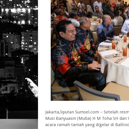
Jakarta,liputan Sumsel.com – Setelah resmi
Musi Banyuasin (Muba) H M Toha SH dan
acara ramah tamah yang digelar di Ballroo