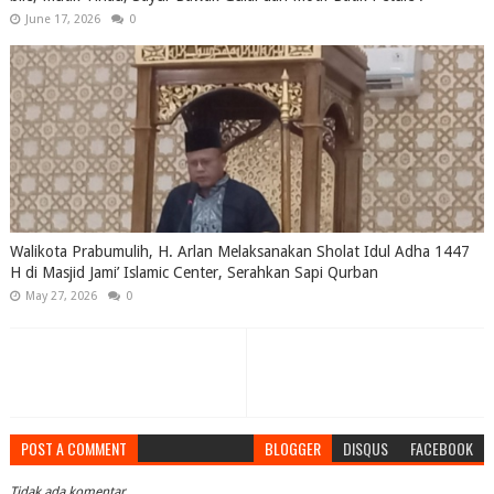
June 17, 2026
0
Walikota Prabumulih, H. Arlan Melaksanakan Sholat Idul Adha 1447
H di Masjid Jami’ Islamic Center, Serahkan Sapi Qurban
May 27, 2026
0
POST A COMMENT
BLOGGER
DISQUS
FACEBOOK
Tidak ada komentar