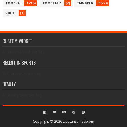
(1216)
(2)
(1653)
TMMDKAL
TMMDKAL Z
TMMDPLG
(1)
VIDEO
CUSTOM WIDGET
3/Business/post-per-tag
RECENT IN SPORTS
3/Sports/post-per-tag
BEAUTY
3/Beauty/post-per-tag
Copyright ©
2026
Liputansumsel.com