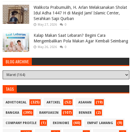
Walikota Prabumulih, H. Arlan Melaksanakan Sholat
Idul Adha 1447 H di Masjid Jami’ Islamic Center,
Serahkan Sapi Qurban
May 27, 2026
0
Kalap Makan Saat Lebaran? Begini Cara
Mengembalikan Pola Makan Agar Kembali Seimbang
May 26, 2026
0
BLOG ARCHIVE
TAGS
(325)
(52)
(19)
ADVETORIAL
ARTIKEL
ASAHAN
(395)
(107)
(2)
BANGKA
BANYUASIN
BENNER
(1)
(60)
(9)
COMPANY PROFILE
EKONOMI
EMPAT LAWANG