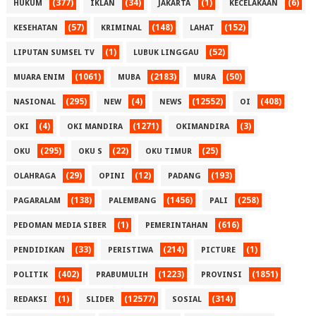
(377)
(34)
(1)
(6)
HUKUM
IKLAN
JAKARTA
KECELAKAAN
(57)
(148)
(152)
KESEHATAN
KRIMINAL
LAHAT
(1)
(52)
LIPUTAN SUMSEL TV
LUBUK LINGGAU
(1061)
(2183)
(50)
MUARA ENIM
MUBA
MURA
(295)
(4)
(12552)
(408)
NASIONAL
NEW
NEWS
OI
(4)
(1271)
(3)
OKI
OKI MANDIRA
OKIMANDIRA
(295)
(22)
(25)
OKU
OKU S
OKU TIMUR
(29)
(12)
(193)
OLAHRAGA
OPINI
PADANG
(138)
(1456)
(258)
PAGARALAM
PALEMBANG
PALI
(1)
(616)
PEDOMAN MEDIA SIBER
PEMERINTAHAN
(33)
(214)
(1)
PENDIDIKAN
PERISTIWA
PICTURE
(402)
(1223)
(1851)
POLITIK
PRABUMULIH
PROVINSI
(1)
(12577)
(314)
REDAKSI
SLIDER
SOSIAL