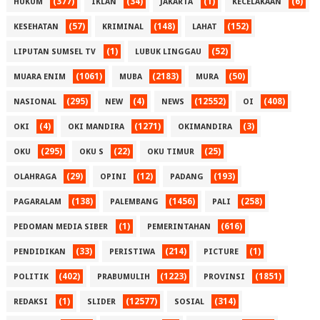
(377)
(34)
(1)
(6)
HUKUM
IKLAN
JAKARTA
KECELAKAAN
(57)
(148)
(152)
KESEHATAN
KRIMINAL
LAHAT
(1)
(52)
LIPUTAN SUMSEL TV
LUBUK LINGGAU
(1061)
(2183)
(50)
MUARA ENIM
MUBA
MURA
(295)
(4)
(12552)
(408)
NASIONAL
NEW
NEWS
OI
(4)
(1271)
(3)
OKI
OKI MANDIRA
OKIMANDIRA
(295)
(22)
(25)
OKU
OKU S
OKU TIMUR
(29)
(12)
(193)
OLAHRAGA
OPINI
PADANG
(138)
(1456)
(258)
PAGARALAM
PALEMBANG
PALI
(1)
(616)
PEDOMAN MEDIA SIBER
PEMERINTAHAN
(33)
(214)
(1)
PENDIDIKAN
PERISTIWA
PICTURE
(402)
(1223)
(1851)
POLITIK
PRABUMULIH
PROVINSI
(1)
(12577)
(314)
REDAKSI
SLIDER
SOSIAL