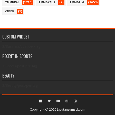
(1216)
(2)
(1653)
TMMDKAL
TMMDKAL Z
TMMDPLG
(1)
VIDEO
CUSTOM WIDGET
3/Business/post-per-tag
RECENT IN SPORTS
3/Sports/post-per-tag
BEAUTY
3/Beauty/post-per-tag
Copyright ©
2026
Liputansumsel.com