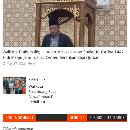
Walikota Prabumulih, H. Arlan Melaksanakan Sholat Idul Adha 1447
H di Masjid Jami’ Islamic Center, Serahkan Sapi Qurban
May 27, 2026
0
PREVIOUS
Walikota
Palembang Ratu
Dewa Imbau Dinas
Peduli PHL
POST A COMMENT
BLOGGER
DISQUS
FACEBOOK
Tidak ada komentar