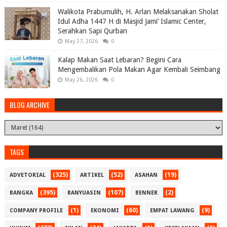
Walikota Prabumulih, H. Arlan Melaksanakan Sholat
Idul Adha 1447 H di Masjid Jami’ Islamic Center,
Serahkan Sapi Qurban
May 27, 2026
0
Kalap Makan Saat Lebaran? Begini Cara
Mengembalikan Pola Makan Agar Kembali Seimbang
May 26, 2026
0
BLOG ARCHIVE
TAGS
(325)
(52)
(19)
ADVETORIAL
ARTIKEL
ASAHAN
(395)
(107)
(2)
BANGKA
BANYUASIN
BENNER
(1)
(60)
(9)
COMPANY PROFILE
EKONOMI
EMPAT LAWANG