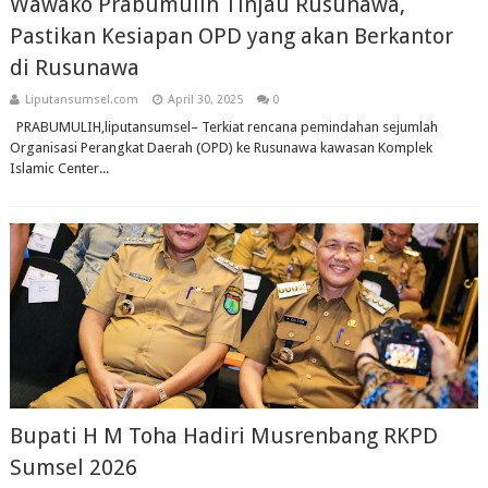
Wawako Prabumulih Tinjau Rusunawa,
Pastikan Kesiapan OPD yang akan Berkantor
di Rusunawa
Liputansumsel.com
April 30, 2025
0
PRABUMULIH,liputansumsel– Terkiat rencana pemindahan sejumlah
Organisasi Perangkat Daerah (OPD) ke Rusunawa kawasan Komplek
Islamic Center...
Bupati H M Toha Hadiri Musrenbang RKPD
Sumsel 2026