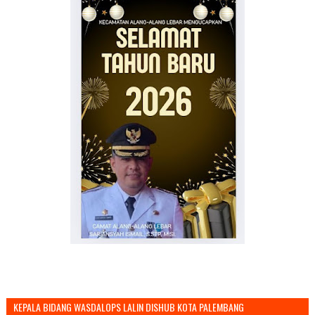
KEPALA BIDANG WASDALOPS LALIN DISHUB KOTA PALEMBANG