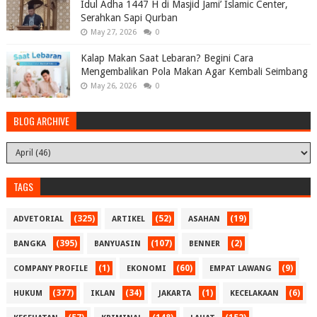
Idul Adha 1447 H di Masjid Jami’ Islamic Center,
Serahkan Sapi Qurban
May 27, 2026
0
Kalap Makan Saat Lebaran? Begini Cara
Mengembalikan Pola Makan Agar Kembali Seimbang
May 26, 2026
0
BLOG ARCHIVE
TAGS
(325)
(52)
(19)
ADVETORIAL
ARTIKEL
ASAHAN
(395)
(107)
(2)
BANGKA
BANYUASIN
BENNER
(1)
(60)
(9)
COMPANY PROFILE
EKONOMI
EMPAT LAWANG
(377)
(34)
(1)
(6)
HUKUM
IKLAN
JAKARTA
KECELAKAAN