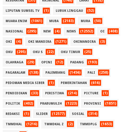
(57)
(148)
(152)
KESEHATAN
KRIMINAL
LAHAT
(1)
(52)
LIPUTAN SUMSEL TV
LUBUK LINGGAU
(1061)
(2183)
(50)
MUARA ENIM
MUBA
MURA
(295)
(4)
(12552)
(408)
NASIONAL
NEW
NEWS
OI
(4)
(1271)
(3)
OKI
OKI MANDIRA
OKIMANDIRA
(295)
(22)
(25)
OKU
OKU S
OKU TIMUR
(29)
(12)
(193)
OLAHRAGA
OPINI
PADANG
(138)
(1456)
(258)
PAGARALAM
PALEMBANG
PALI
(1)
(616)
PEDOMAN MEDIA SIBER
PEMERINTAHAN
(33)
(214)
(1)
PENDIDIKAN
PERISTIWA
PICTURE
(402)
(1223)
(1851)
POLITIK
PRABUMULIH
PROVINSI
(1)
(12577)
(314)
REDAKSI
SLIDER
SOSIAL
(1216)
(2)
(1653)
TMMDKAL
TMMDKAL Z
TMMDPLG