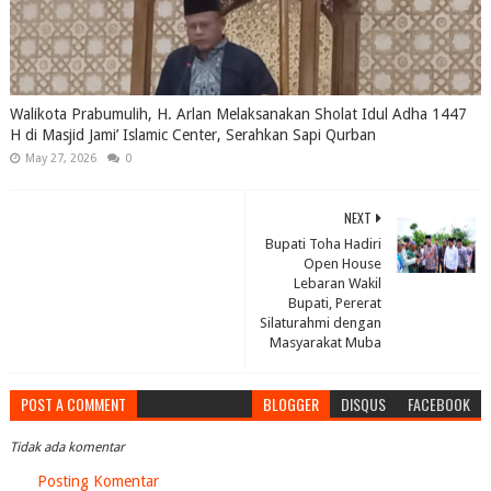
Walikota Prabumulih, H. Arlan Melaksanakan Sholat Idul Adha 1447
H di Masjid Jami’ Islamic Center, Serahkan Sapi Qurban
May 27, 2026
0
NEXT
Bupati Toha Hadiri
Open House
Lebaran Wakil
Bupati, Pererat
Silaturahmi dengan
Masyarakat Muba
POST A COMMENT
BLOGGER
DISQUS
FACEBOOK
Tidak ada komentar
Posting Komentar