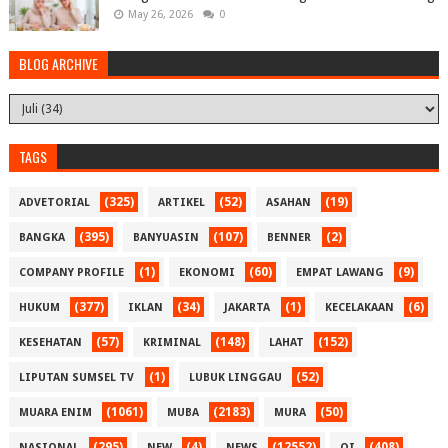
May 26, 2026
0
BLOG ARCHIVE
TAGS
(325)
(52)
(19)
ADVETORIAL
ARTIKEL
ASAHAN
(395)
(107)
(2)
BANGKA
BANYUASIN
BENNER
(1)
(60)
(9)
COMPANY PROFILE
EKONOMI
EMPAT LAWANG
(377)
(34)
(1)
(6)
HUKUM
IKLAN
JAKARTA
KECELAKAAN
(57)
(148)
(152)
KESEHATAN
KRIMINAL
LAHAT
(1)
(52)
LIPUTAN SUMSEL TV
LUBUK LINGGAU
(1061)
(2183)
(50)
MUARA ENIM
MUBA
MURA
(295)
(4)
(12552)
(408)
NASIONAL
NEW
NEWS
OI