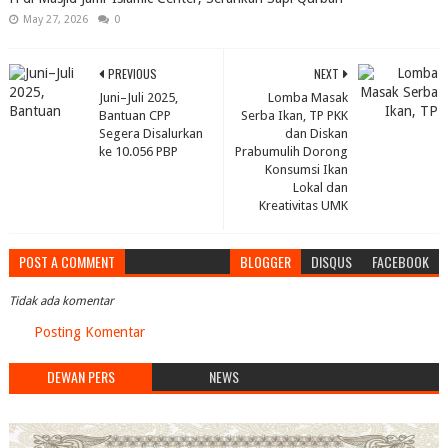
May 27, 2026
0
PREVIOUS
NEXT
Juni–Juli 2025,
Lomba Masak
Bantuan CPP
Serba Ikan, TP PKK
Segera Disalurkan
dan Diskan
ke 10.056 PBP
Prabumulih Dorong
Konsumsi Ikan
Lokal dan
Kreativitas UMK
POST A COMMENT
BLOGGER
DISQUS
FACEBOOK
Tidak ada komentar
Posting Komentar
DEWAN PERS
NEWS