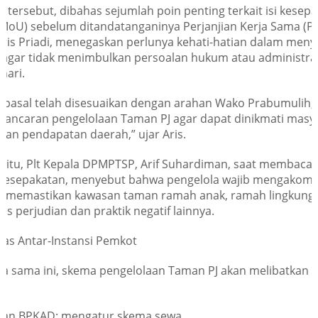
tersebut, dibahas sejumlah poin penting terkait isi kesep
MoU) sebelum ditandatanganinya Perjanjian Kerja Sama (PK
 Aris Priadi, menegaskan perlunya kehati-hatian dalam men
n agar tidak menimbulkan persoalan hukum atau administrati
hari.
 pasal telah disesuaikan dengan arahan Wako Prabumulih, 
kelancaran pengelolaan Taman PJ agar dapat dinikmati masy
kan pendapatan daerah,” ujar Aris.
 itu, Plt Kepala DPMPTSP, Arif Suhardiman, saat membacak
 kesepakatan, menyebut bahwa pengelola wajib mengako
rta memastikan kawasan taman ramah anak, ramah lingkung
itas perjudian dan praktik negatif lainnya.
as Antar-Instansi Pemkot
ja sama ini, skema pengelolaan Taman PJ akan melibatkan 
dan BPKAD: mengatur skema sewa