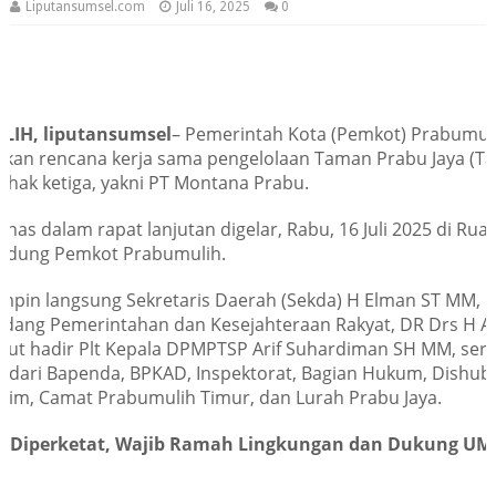
Liputansumsel.com
Juli 16, 2025
0
IH, liputansumsel
– Pemerintah Kota (Pemkot) Prabumuli
an rencana kerja sama pengelolaan Taman Prabu Jaya (Ta
ihak ketiga, yakni PT Montana Prabu.
bahas dalam rapat lanjutan digelar, Rabu, 16 Juli 2025 di Ru
Gedung Pemkot Prabumulih.
impin langsung Sekretaris Daerah (Sekda) H Elman ST MM, 
Bidang Pemerintahan dan Kesejahteraan Rakyat, DR Drs H Ar
rut hadir Plt Kepala DPMPTSP Arif Suhardiman SH MM, sert
n dari Bapenda, BPKAD, Inspektorat, Bagian Hukum, Dishub,
rkim, Camat Prabumulih Timur, dan Lurah Prabu Jaya.
an Diperketat, Wajib Ramah Lingkungan dan Dukung U