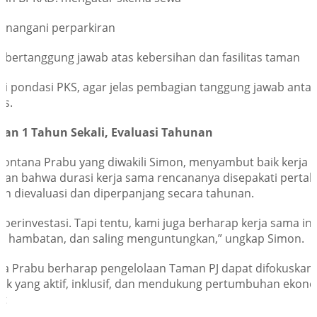
enangani perparkiran
: bertanggung jawab atas kebersihan dan fasilitas taman
di pondasi PKS, agar jelas pembagian tanggung jawab antar 
is.
an 1 Tahun Sekali, Evaluasi Tahunan
ontana Prabu yang diwakili Simon, menyambut baik kerja sa
an bahwa durasi kerja sama rencananya disepakati pertah
n dievaluasi dan diperpanjang secara tahunan.
 berinvestasi. Tapi tentu, kami juga berharap kerja sama ini
npa hambatan, dan saling menguntungkan,” ungkap Simon.
a Prabu berharap pengelolaan Taman PJ dapat difokuskan
lik yang aktif, inklusif, dan mendukung pertumbuhan ekon
at