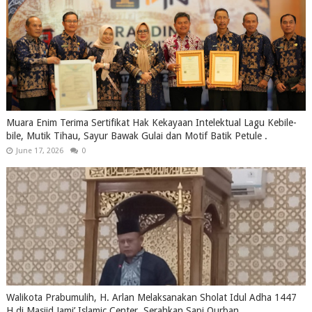
Muara Enim Terima Sertifikat Hak Kekayaan Intelektual Lagu Kebile-
bile, Mutik Tihau, Sayur Bawak Gulai dan Motif Batik Petule .
June 17, 2026
0
Walikota Prabumulih, H. Arlan Melaksanakan Sholat Idul Adha 1447
H di Masjid Jami’ Islamic Center, Serahkan Sapi Qurban