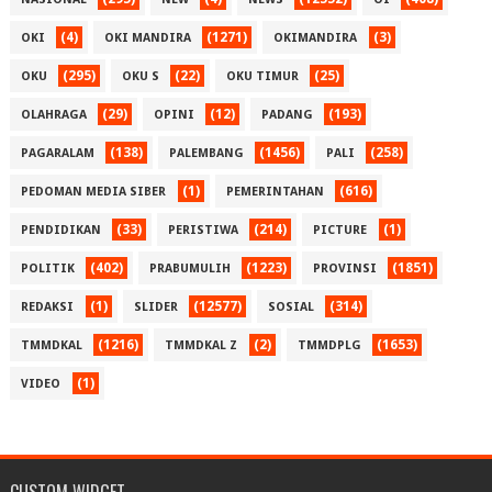
(4)
(1271)
(3)
OKI
OKI MANDIRA
OKIMANDIRA
(295)
(22)
(25)
OKU
OKU S
OKU TIMUR
(29)
(12)
(193)
OLAHRAGA
OPINI
PADANG
(138)
(1456)
(258)
PAGARALAM
PALEMBANG
PALI
(1)
(616)
PEDOMAN MEDIA SIBER
PEMERINTAHAN
(33)
(214)
(1)
PENDIDIKAN
PERISTIWA
PICTURE
(402)
(1223)
(1851)
POLITIK
PRABUMULIH
PROVINSI
(1)
(12577)
(314)
REDAKSI
SLIDER
SOSIAL
(1216)
(2)
(1653)
TMMDKAL
TMMDKAL Z
TMMDPLG
(1)
VIDEO