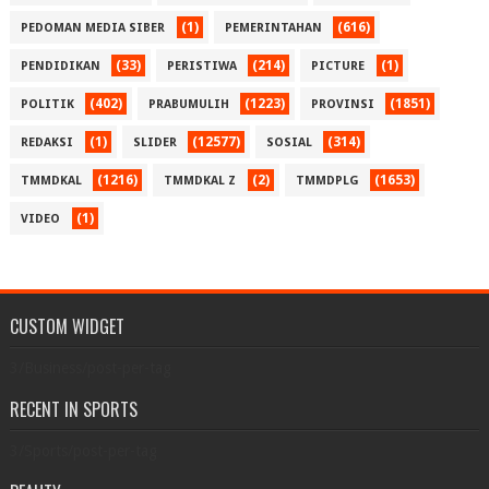
(1)
(616)
PEDOMAN MEDIA SIBER
PEMERINTAHAN
(33)
(214)
(1)
PENDIDIKAN
PERISTIWA
PICTURE
(402)
(1223)
(1851)
POLITIK
PRABUMULIH
PROVINSI
(1)
(12577)
(314)
REDAKSI
SLIDER
SOSIAL
(1216)
(2)
(1653)
TMMDKAL
TMMDKAL Z
TMMDPLG
(1)
VIDEO
CUSTOM WIDGET
3/Business/post-per-tag
RECENT IN SPORTS
3/Sports/post-per-tag