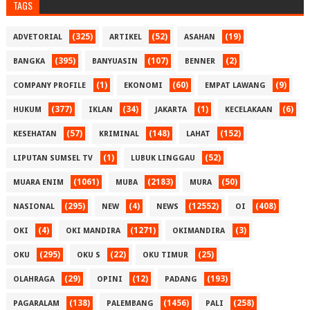
TAGS
(325)
(52)
(19)
ADVETORIAL
ARTIKEL
ASAHAN
(395)
(107)
(2)
BANGKA
BANYUASIN
BENNER
(1)
(60)
(9)
COMPANY PROFILE
EKONOMI
EMPAT LAWANG
(377)
(34)
(1)
(6)
HUKUM
IKLAN
JAKARTA
KECELAKAAN
(57)
(148)
(152)
KESEHATAN
KRIMINAL
LAHAT
(1)
(52)
LIPUTAN SUMSEL TV
LUBUK LINGGAU
(1061)
(2183)
(50)
MUARA ENIM
MUBA
MURA
(295)
(4)
(12552)
(408)
NASIONAL
NEW
NEWS
OI
(4)
(1271)
(3)
OKI
OKI MANDIRA
OKIMANDIRA
(295)
(22)
(25)
OKU
OKU S
OKU TIMUR
(29)
(12)
(193)
OLAHRAGA
OPINI
PADANG
(138)
(1456)
(258)
PAGARALAM
PALEMBANG
PALI