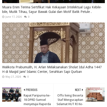
Muara Enim Terima Sertifikat Hak Kekayaan Intelektual Lagu Kebile-
bile, Mutik Tihau, Sayur Bawak Gulai dan Motif Batik Petule .
June 17, 2026
0
Walikota Prabumulih, H. Arlan Melaksanakan Sholat Idul Adha 1447
H di Masjid Jami’ Islamic Center, Serahkan Sapi Qurban
May 27, 2026
0
PREVIOUS
NEXT
Rapat Paripurna ke-
Offo living Beserta
18 DPRD Sumsel
Staf Mengucapkan
menyetujui Raperda
Selamat HUT RI Ke-