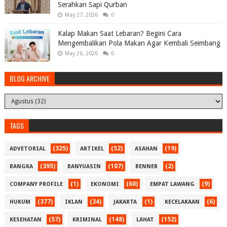
Serahkan Sapi Qurban
May 27, 2026
0
Kalap Makan Saat Lebaran? Begini Cara
Mengembalikan Pola Makan Agar Kembali Seimbang
May 26, 2026
0
BLOG ARCHIVE
TAGS
(325)
(52)
(19)
ADVETORIAL
ARTIKEL
ASAHAN
(395)
(107)
(2)
BANGKA
BANYUASIN
BENNER
(1)
(60)
(9)
COMPANY PROFILE
EKONOMI
EMPAT LAWANG
(377)
(34)
(1)
(6)
HUKUM
IKLAN
JAKARTA
KECELAKAAN
(57)
(148)
(152)
KESEHATAN
KRIMINAL
LAHAT