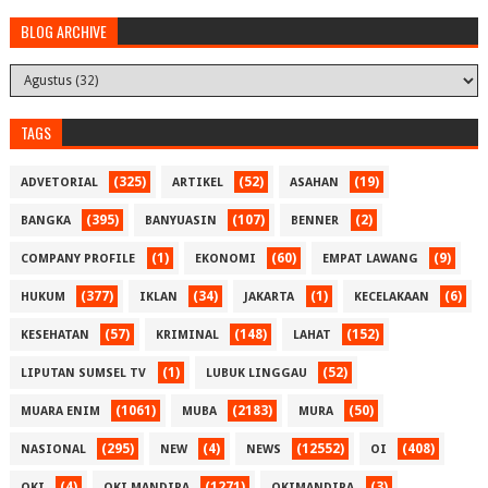
BLOG ARCHIVE
TAGS
(325)
(52)
(19)
ADVETORIAL
ARTIKEL
ASAHAN
(395)
(107)
(2)
BANGKA
BANYUASIN
BENNER
(1)
(60)
(9)
COMPANY PROFILE
EKONOMI
EMPAT LAWANG
(377)
(34)
(1)
(6)
HUKUM
IKLAN
JAKARTA
KECELAKAAN
(57)
(148)
(152)
KESEHATAN
KRIMINAL
LAHAT
(1)
(52)
LIPUTAN SUMSEL TV
LUBUK LINGGAU
(1061)
(2183)
(50)
MUARA ENIM
MUBA
MURA
(295)
(4)
(12552)
(408)
NASIONAL
NEW
NEWS
OI
(4)
(1271)
(3)
OKI
OKI MANDIRA
OKIMANDIRA