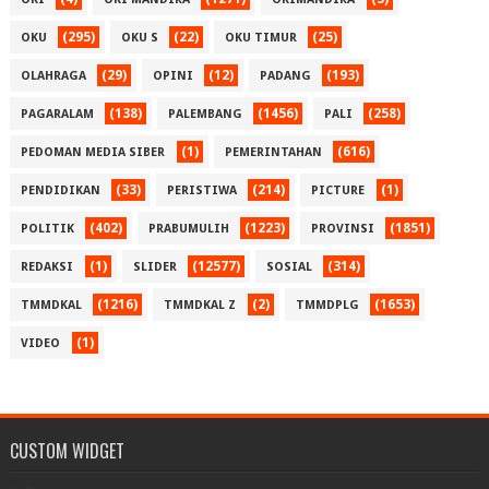
(295)
(22)
(25)
OKU
OKU S
OKU TIMUR
(29)
(12)
(193)
OLAHRAGA
OPINI
PADANG
(138)
(1456)
(258)
PAGARALAM
PALEMBANG
PALI
(1)
(616)
PEDOMAN MEDIA SIBER
PEMERINTAHAN
(33)
(214)
(1)
PENDIDIKAN
PERISTIWA
PICTURE
(402)
(1223)
(1851)
POLITIK
PRABUMULIH
PROVINSI
(1)
(12577)
(314)
REDAKSI
SLIDER
SOSIAL
(1216)
(2)
(1653)
TMMDKAL
TMMDKAL Z
TMMDPLG
(1)
VIDEO
CUSTOM WIDGET