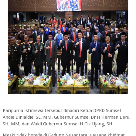
Paripurna Istimewa tersebut dihadiri Ketua DPRD Sumsel
Andie Dinialdie, SE, MM, Gubernur Sumsel Dr H Herman Deru,
SH, MM, dan Wakil Gubernur Sumsel H Cik Ujang, SH.
Meski tidak berada di Gedung Nusantara, suasana khidmat