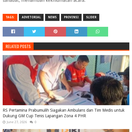
sahabat, menambah kekhidmatan acara.
TAGS:
ADVETORIAL
NEWS
PROVINSI
SLIDER
RELATED POSTS
RS Pertamina Prabumulih Siagakan Ambulans dan Tim Medis untuk
Dukung GM Cup Tenis Lapangan Zona 4 PHR
June 27, 2026
0