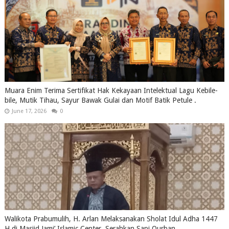
Muara Enim Terima Sertifikat Hak Kekayaan Intelektual Lagu Kebile-
bile, Mutik Tihau, Sayur Bawak Gulai dan Motif Batik Petule .
June 17, 2026
0
Walikota Prabumulih, H. Arlan Melaksanakan Sholat Idul Adha 1447
H di Masjid Jami’ Islamic Center, Serahkan Sapi Qurban