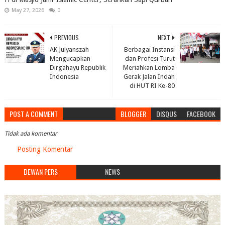
May 27, 2026
0
PREVIOUS
NEXT
AK Julyanszah
Berbagai Instansi
Mengucapkan
dan Profesi Turut
Dirgahayu Republik
Meriahkan Lomba
Indonesia
Gerak Jalan Indah
di HUT RI Ke-80
POST A COMMENT
BLOGGER
DISQUS
FACEBOOK
Tidak ada komentar
Posting Komentar
DEWAN PERS
NEWS