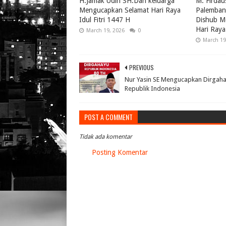
H.Jamak Udin SH.Dan keluarga
M. Firda
Mengucapkan Selamat Hari Raya
Palembang
Idul Fitri 1447 H
Dishub M
Hari Raya
March 19, 2026
0
March 19
PREVIOUS
Nur Yasin SE Mengucapkan Dirgah
Republik Indonesia
POST A COMMENT
Tidak ada komentar
Posting Komentar