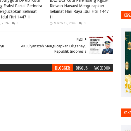
us Anggota DPRD Kota
BAZNAS Kota Palembang Kgs.M.
 Fraksi Partai Gerindra
Ridwan Nawawi Mengucapkan
engucapkan Selamat
Selamat Hari Raya Idul Fitri 1447
KGS
 Idul Fitri 1447 H
H
, 2026
0
March 19, 2026
0
NEXT
ayu
AK Julyanszah Mengucapkan Dirgahayu
Republik Indonesia
BLOGGER
DISQUS
FACEBOOK
PAR