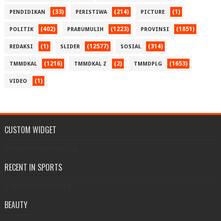
(33)
(214)
(1)
PENDIDIKAN
PERISTIWA
PICTURE
(402)
(1223)
(1851)
POLITIK
PRABUMULIH
PROVINSI
(1)
(12577)
(314)
REDAKSI
SLIDER
SOSIAL
(1216)
(2)
(1653)
TMMDKAL
TMMDKAL Z
TMMDPLG
(1)
VIDEO
CUSTOM WIDGET
3/Business/post-per-tag
RECENT IN SPORTS
3/Sports/post-per-tag
BEAUTY