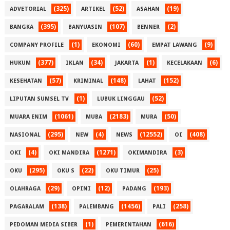
(325)
(52)
(19)
ADVETORIAL
ARTIKEL
ASAHAN
(395)
(107)
(2)
BANGKA
BANYUASIN
BENNER
(1)
(60)
(9)
COMPANY PROFILE
EKONOMI
EMPAT LAWANG
(377)
(34)
(1)
(6)
HUKUM
IKLAN
JAKARTA
KECELAKAAN
(57)
(148)
(152)
KESEHATAN
KRIMINAL
LAHAT
(1)
(52)
LIPUTAN SUMSEL TV
LUBUK LINGGAU
(1061)
(2183)
(50)
MUARA ENIM
MUBA
MURA
(295)
(4)
(12552)
(408)
NASIONAL
NEW
NEWS
OI
(4)
(1271)
(3)
OKI
OKI MANDIRA
OKIMANDIRA
(295)
(22)
(25)
OKU
OKU S
OKU TIMUR
(29)
(12)
(193)
OLAHRAGA
OPINI
PADANG
(138)
(1456)
(258)
PAGARALAM
PALEMBANG
PALI
(1)
(616)
PEDOMAN MEDIA SIBER
PEMERINTAHAN