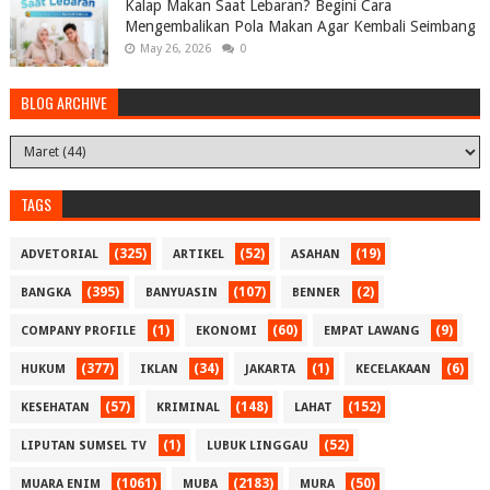
Kalap Makan Saat Lebaran? Begini Cara
Mengembalikan Pola Makan Agar Kembali Seimbang
May 26, 2026
0
BLOG ARCHIVE
TAGS
(325)
(52)
(19)
ADVETORIAL
ARTIKEL
ASAHAN
(395)
(107)
(2)
BANGKA
BANYUASIN
BENNER
(1)
(60)
(9)
COMPANY PROFILE
EKONOMI
EMPAT LAWANG
(377)
(34)
(1)
(6)
HUKUM
IKLAN
JAKARTA
KECELAKAAN
(57)
(148)
(152)
KESEHATAN
KRIMINAL
LAHAT
(1)
(52)
LIPUTAN SUMSEL TV
LUBUK LINGGAU
(1061)
(2183)
(50)
MUARA ENIM
MUBA
MURA