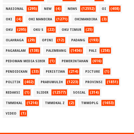
(295)
(4)
(12552)
(408)
NASIONAL
NEW
NEWS
OI
(4)
(1271)
(3)
OKI
OKI MANDIRA
OKIMANDIRA
(295)
(22)
(25)
OKU
OKU S
OKU TIMUR
(29)
(12)
(193)
OLAHRAGA
OPINI
PADANG
(138)
(1456)
(258)
PAGARALAM
PALEMBANG
PALI
(1)
(616)
PEDOMAN MEDIA SIBER
PEMERINTAHAN
(33)
(214)
(1)
PENDIDIKAN
PERISTIWA
PICTURE
(402)
(1223)
(1851)
POLITIK
PRABUMULIH
PROVINSI
(1)
(12577)
(314)
REDAKSI
SLIDER
SOSIAL
(1216)
(2)
(1653)
TMMDKAL
TMMDKAL Z
TMMDPLG
(1)
VIDEO