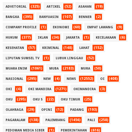
(325)
(52)
(19)
ADVETORIAL
ARTIKEL
ASAHAN
(395)
(107)
(2)
BANGKA
BANYUASIN
BENNER
(1)
(60)
(9)
COMPANY PROFILE
EKONOMI
EMPAT LAWANG
(377)
(34)
(1)
(6)
HUKUM
IKLAN
JAKARTA
KECELAKAAN
(57)
(148)
(152)
KESEHATAN
KRIMINAL
LAHAT
(1)
(52)
LIPUTAN SUMSEL TV
LUBUK LINGGAU
(1061)
(2183)
(50)
MUARA ENIM
MUBA
MURA
(295)
(4)
(12552)
(408)
NASIONAL
NEW
NEWS
OI
(4)
(1271)
(3)
OKI
OKI MANDIRA
OKIMANDIRA
(295)
(22)
(25)
OKU
OKU S
OKU TIMUR
(29)
(12)
(193)
OLAHRAGA
OPINI
PADANG
(138)
(1456)
(258)
PAGARALAM
PALEMBANG
PALI
(1)
(616)
PEDOMAN MEDIA SIBER
PEMERINTAHAN