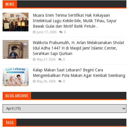
NEWS
Muara Enim Terima Sertifikat Hak Kekayaan
Intelektual Lagu Kebile-bile, Mutik Tihau, Sayur
Bawak Gulai dan Motif Batik Petule .
June 17, 2026
0
Walikota Prabumulih, H. Arlan Melaksanakan Sholat
Idul Adha 1447 H di Masjid Jami’ Islamic Center,
Serahkan Sapi Qurban
May 27, 2026
0
Kalap Makan Saat Lebaran? Begini Cara
Mengembalikan Pola Makan Agar Kembali Seimbang
May 26, 2026
0
BLOG ARCHIVE
TAGS