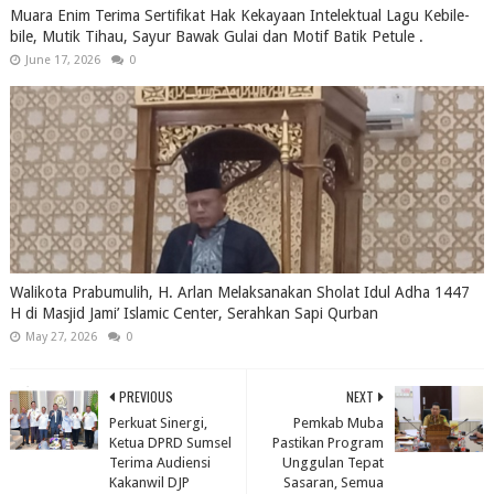
Muara Enim Terima Sertifikat Hak Kekayaan Intelektual Lagu Kebile-
bile, Mutik Tihau, Sayur Bawak Gulai dan Motif Batik Petule .
June 17, 2026
0
Walikota Prabumulih, H. Arlan Melaksanakan Sholat Idul Adha 1447
H di Masjid Jami’ Islamic Center, Serahkan Sapi Qurban
May 27, 2026
0
PREVIOUS
NEXT
Perkuat Sinergi,
Pemkab Muba
Ketua DPRD Sumsel
Pastikan Program
Terima Audiensi
Unggulan Tepat
Kakanwil DJP
Sasaran, Semua