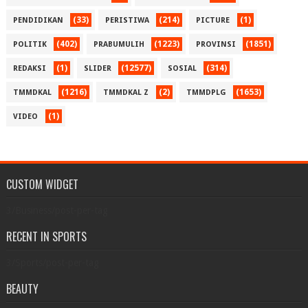
(33)
(214)
(1)
PENDIDIKAN
PERISTIWA
PICTURE
(402)
(1223)
(1851)
POLITIK
PRABUMULIH
PROVINSI
(1)
(12577)
(314)
REDAKSI
SLIDER
SOSIAL
(1216)
(2)
(1653)
TMMDKAL
TMMDKAL Z
TMMDPLG
(1)
VIDEO
CUSTOM WIDGET
3/Business/post-per-tag
RECENT IN SPORTS
3/Sports/post-per-tag
BEAUTY