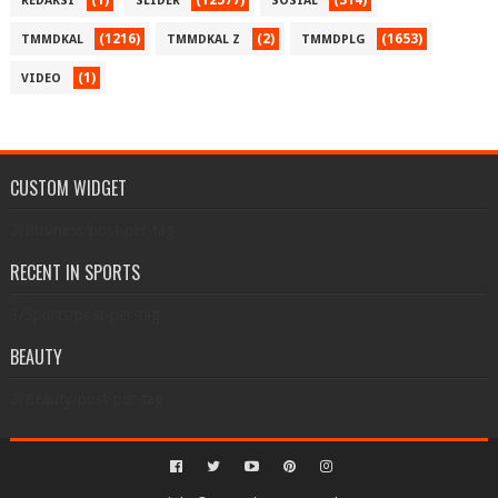
(1)
(12577)
(314)
REDAKSI
SLIDER
SOSIAL
(1216)
(2)
(1653)
TMMDKAL
TMMDKAL Z
TMMDPLG
(1)
VIDEO
CUSTOM WIDGET
3/Business/post-per-tag
RECENT IN SPORTS
3/Sports/post-per-tag
BEAUTY
3/Beauty/post-per-tag