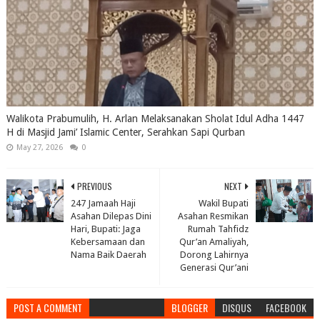
Walikota Prabumulih, H. Arlan Melaksanakan Sholat Idul Adha 1447
H di Masjid Jami’ Islamic Center, Serahkan Sapi Qurban
May 27, 2026
0
PREVIOUS
NEXT
247 Jamaah Haji
Wakil Bupati
Asahan Dilepas Dini
Asahan Resmikan
Hari, Bupati: Jaga
Rumah Tahfidz
Kebersamaan dan
Qur’an Amaliyah,
Nama Baik Daerah
Dorong Lahirnya
Generasi Qur’ani
POST A COMMENT
BLOGGER
DISQUS
FACEBOOK