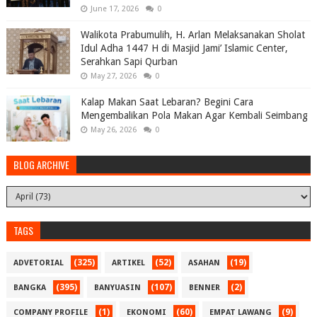
June 17, 2026
0
Walikota Prabumulih, H. Arlan Melaksanakan Sholat
Idul Adha 1447 H di Masjid Jami’ Islamic Center,
Serahkan Sapi Qurban
May 27, 2026
0
Kalap Makan Saat Lebaran? Begini Cara
Mengembalikan Pola Makan Agar Kembali Seimbang
May 26, 2026
0
BLOG ARCHIVE
TAGS
(325)
(52)
(19)
ADVETORIAL
ARTIKEL
ASAHAN
(395)
(107)
(2)
BANGKA
BANYUASIN
BENNER
(1)
(60)
(9)
COMPANY PROFILE
EKONOMI
EMPAT LAWANG