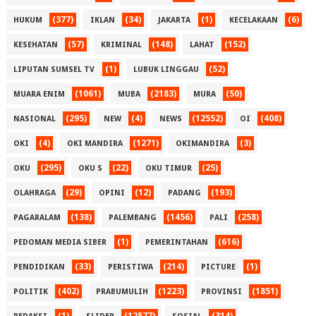
(377)
(34)
(1)
(6)
HUKUM
IKLAN
JAKARTA
KECELAKAAN
(57)
(148)
(152)
KESEHATAN
KRIMINAL
LAHAT
(1)
(52)
LIPUTAN SUMSEL TV
LUBUK LINGGAU
(1061)
(2183)
(50)
MUARA ENIM
MUBA
MURA
(295)
(4)
(12552)
(408)
NASIONAL
NEW
NEWS
OI
(4)
(1271)
(3)
OKI
OKI MANDIRA
OKIMANDIRA
(295)
(22)
(25)
OKU
OKU S
OKU TIMUR
(29)
(12)
(193)
OLAHRAGA
OPINI
PADANG
(138)
(1456)
(258)
PAGARALAM
PALEMBANG
PALI
(1)
(616)
PEDOMAN MEDIA SIBER
PEMERINTAHAN
(33)
(214)
(1)
PENDIDIKAN
PERISTIWA
PICTURE
(402)
(1223)
(1851)
POLITIK
PRABUMULIH
PROVINSI