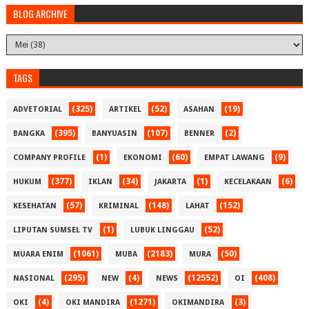
BLOG ARCHIVE
TAGS
(325)
(52)
(19)
ADVETORIAL
ARTIKEL
ASAHAN
(395)
(107)
(2)
BANGKA
BANYUASIN
BENNER
(1)
(60)
(9)
COMPANY PROFILE
EKONOMI
EMPAT LAWANG
(377)
(34)
(1)
(6)
HUKUM
IKLAN
JAKARTA
KECELAKAAN
(57)
(148)
(152)
KESEHATAN
KRIMINAL
LAHAT
(1)
(52)
LIPUTAN SUMSEL TV
LUBUK LINGGAU
(1061)
(2183)
(50)
MUARA ENIM
MUBA
MURA
(295)
(4)
(12552)
(408)
NASIONAL
NEW
NEWS
OI
(4)
(1271)
(3)
OKI
OKI MANDIRA
OKIMANDIRA