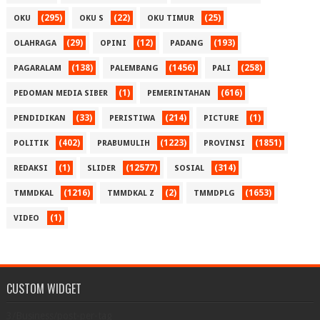
(295)
(22)
(25)
OKU
OKU S
OKU TIMUR
(29)
(12)
(193)
OLAHRAGA
OPINI
PADANG
(138)
(1456)
(258)
PAGARALAM
PALEMBANG
PALI
(1)
(616)
PEDOMAN MEDIA SIBER
PEMERINTAHAN
(33)
(214)
(1)
PENDIDIKAN
PERISTIWA
PICTURE
(402)
(1223)
(1851)
POLITIK
PRABUMULIH
PROVINSI
(1)
(12577)
(314)
REDAKSI
SLIDER
SOSIAL
(1216)
(2)
(1653)
TMMDKAL
TMMDKAL Z
TMMDPLG
(1)
VIDEO
CUSTOM WIDGET
3/Business/post-per-tag