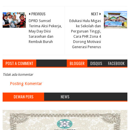
PREVIOUS
NEXT
DPRD Sumsel
Edukasi Hulu Migas
Terima Aksi Pekerja,
ke Sekolah dan
May Day Diisi
Perguruan Tinggi,
Sarasehan dan
Cara PHR Zona 4
Rembuk Buruh
Dorong Motivasi
Generasi Penerus
POST A COMMENT
BLOGGER
DISQUS
FACEBOOK
Tidak ada komentar
Posting Komentar
DEWAN PERS
NEWS