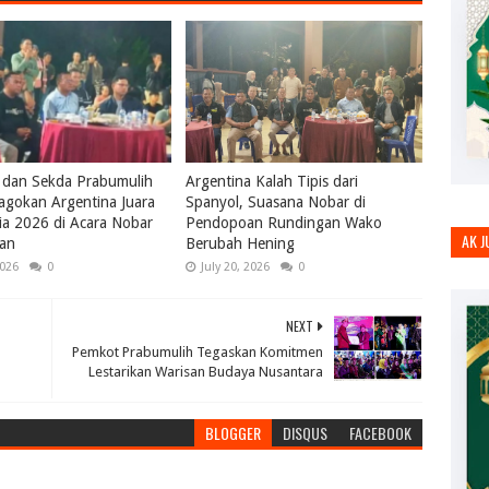
 dan Sekda Prabumulih
Argentina Kalah Tipis dari
agokan Argentina Juara
Spanyol, Suasana Nobar di
ia 2026 di Acara Nobar
Pendopoan Rundingan Wako
AK 
kan
Berubah Hening
2026
0
July 20, 2026
0
NEXT
Pemkot Prabumulih Tegaskan Komitmen
Lestarikan Warisan Budaya Nusantara
BLOGGER
DISQUS
FACEBOOK