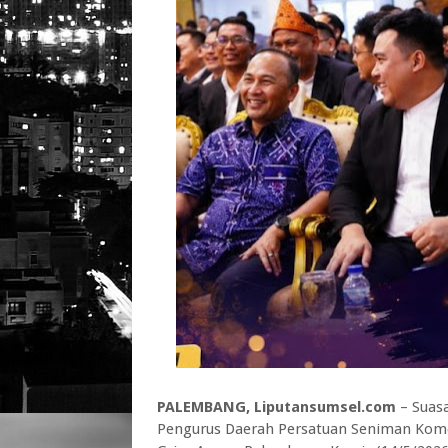
PALEMBANG, Liputansumsel.com
– Suas
Pengurus Daerah Persatuan Seniman Komed