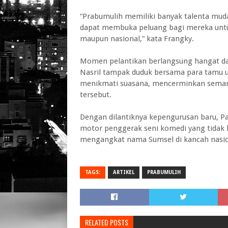
“Prabumulih memiliki banyak talenta muda
dapat membuka peluang bagi mereka untuk
maupun nasional,” kata Frangky.
Momen pelantikan berlangsung hangat da
Nasril tampak duduk bersama para tamu 
menikmati suasana, mencerminkan seman
tersebut.
Dengan dilantiknya kepengurusan baru, 
motor penggerak seni komedi yang tidak 
mengangkat nama Sumsel di kancah nasiona
TAGS:
ARTIKEL
PRABUMULIH
RELATED POSTS