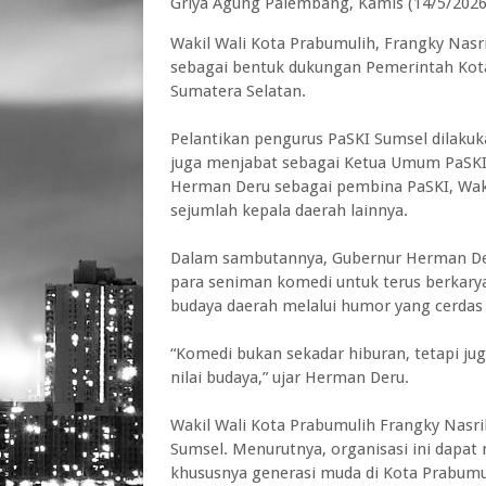
Griya Agung Palembang, Kamis (14/5/2026
Wakil Wali Kota Prabumulih, Frangky Nasri
sebagai bentuk dukungan Pemerintah Kot
Sumatera Selatan.
Pelantikan pengurus PaSKI Sumsel dilakuk
juga menjabat sebagai Ketua Umum PaSKI. 
Herman Deru sebagai pembina PaSKI, Waki
sejumlah kepala daerah lainnya.
Dalam sambutannya, Gubernur Herman Der
para seniman komedi untuk terus berkar
budaya daerah melalui humor yang cerdas
“Komedi bukan sekadar hiburan, tetapi ju
nilai budaya,” ujar Herman Deru.
Wakil Wali Kota Prabumulih Frangky Nasr
Sumsel. Menurutnya, organisasi ini dapat 
khususnya generasi muda di Kota Prabumu