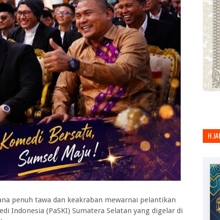
H.JA
ana penuh tawa dan keakraban mewarnai pelantikan
i Indonesia (PaSKI) Sumatera Selatan yang digelar di